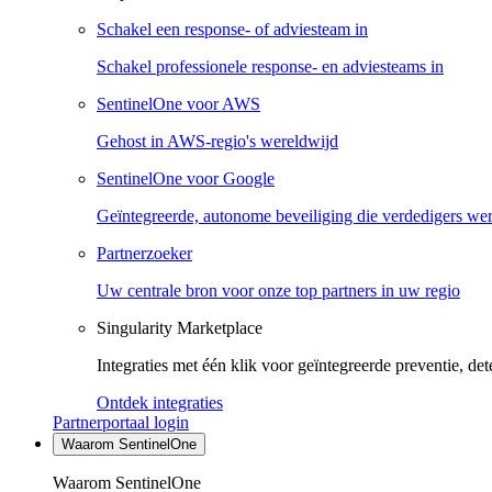
Schakel een response- of adviesteam in
Schakel professionele response- en adviesteams in
SentinelOne voor AWS
Gehost in AWS-regio's wereldwijd
SentinelOne voor Google
Geïntegreerde, autonome beveiliging die verdedigers we
Partnerzoeker
Uw centrale bron voor onze top partners in uw regio
Singularity Marketplace
Integraties met één klik voor geïntegreerde preventie, det
Ontdek integraties
Partnerportaal login
Waarom SentinelOne
Waarom SentinelOne