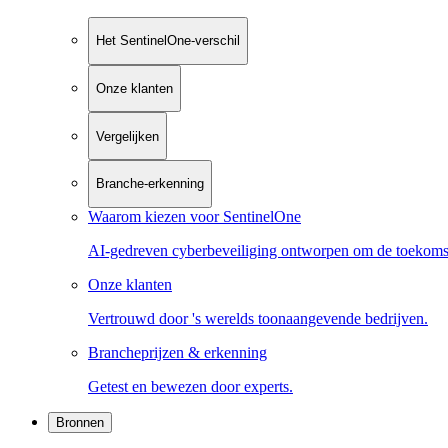
Het SentinelOne-verschil
Onze klanten
Vergelijken
Branche-erkenning
Waarom kiezen voor SentinelOne
AI-gedreven cyberbeveiliging ontworpen om de toekoms
Onze klanten
Vertrouwd door 's werelds toonaangevende bedrijven.
Brancheprijzen & erkenning
Getest en bewezen door experts.
Bronnen