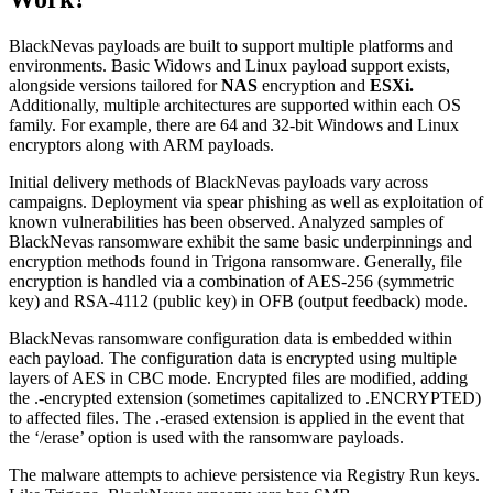
BlackNevas payloads are built to support multiple platforms and
environments. Basic Widows and Linux payload support exists,
alongside versions tailored for
NAS
encryption and
ESXi.
Additionally, multiple architectures are supported within each OS
family. For example, there are 64 and 32-bit Windows and Linux
encryptors along with ARM payloads.
Initial delivery methods of BlackNevas payloads vary across
campaigns. Deployment via spear phishing as well as exploitation of
known vulnerabilities has been observed. Analyzed samples of
BlackNevas ransomware exhibit the same basic underpinnings and
encryption methods found in Trigona ransomware. Generally, file
encryption is handled via a combination of AES-256 (symmetric
key) and RSA-4112 (public key) in OFB (output feedback) mode.
BlackNevas ransomware configuration data is embedded within
each payload. The configuration data is encrypted using multiple
layers of AES in CBC mode. Encrypted files are modified, adding
the .-encrypted extension (sometimes capitalized to .ENCRYPTED)
to affected files. The .-erased extension is applied in the event that
the ‘/erase’ option is used with the ransomware payloads.
The malware attempts to achieve persistence via Registry Run keys.