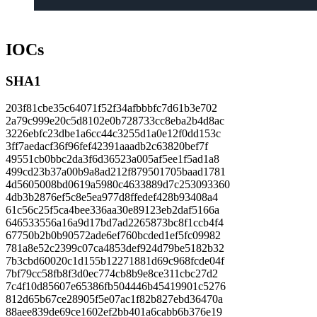
IOCs
SHA1
203f81cbe35c64071f52f34afbbbfc7d61b3e702
2a79c999e20c5d8102e0b728733cc8eba2b4d8ac
3226ebfc23dbe1a6cc44c3255d1a0e12f0dd153c
3ff7aedacf36f96fef42391aaadb2c63820bef7f
49551cb0bbc2da3f6d36523a005af5ee1f5ad1a8
499cd23b37a00b9a8ad212f879501705baad1781
4d5605008bd0619a5980c4633889d7c253093360
4db3b2876ef5c8e5ea977d8ffedef428b93408a4
61c56c25f5ca4bee336aa30e89123eb2daf5166a
646533556a16a9d17bd7ad2265873bc8f1ccb4f4
67750b2b0b90572ade6ef760bcded1ef5fc09982
781a8e52c2399c07ca4853def924d79be5182b32
7b3cbd60020c1d155b12271881d69c968fcde04f
7bf79cc58fb8f3d0ec774cb8b9e8ce311cbc27d2
7c4f10d85607e65386fb504446b45419901c5276
812d65b67ce28905f5e07ac1f82b827ebd36470a
88aee839de69ce1602ef2bb401a6cabb6b376e19