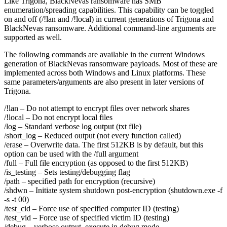
Like Trigona, BlackNevas ransomware has SMB
enumeration/spreading capabilities. This capability can be toggled
on and off (/!lan and /!local) in current generations of Trigona and
BlackNevas ransomware. Additional command-line arguments are
supported as well.
The following commands are available in the current Windows
generation of BlackNevas ransomware payloads. Most of these are
implemented across both Windows and Linux platforms. These
same parameters/arguments are also present in later versions of
Trigona.
/!lan – Do not attempt to encrypt files over network shares
/!local – Do not encrypt local files
/log – Standard verbose log output (txt file)
/short_log – Reduced output (not every function called)
/erase – Overwrite data. The first 512KB is by default, but this
option can be used with the /full argument
/full – Full file encryption (as opposed to the first 512KB)
/is_testing – Sets testing/debugging flag
/path – specified path for encryption (recursive)
/shdwn – Initiate system shutdown post-encryption (shutdown.exe -f
-s -t 00)
/test_cid – Force use of specified computer ID (testing)
/test_vid – Force use of specified victim ID (testing)
/debug – verbose output, execute in debug mode