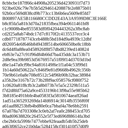
8cbbcbe187ff66c44908a205236d4230931f7d73
923be026c79e7b5b5d29461420887fe2e8875b01
92b0ce569d838cd9b773cc13b6b6ea5609e85fd7
B00897AE5B116680CCDD2E43A3A9599D8C3E166E
b8c85fa5a81b3d70a21835fbea394e0611461bf8
c1c9008b4be855583df0f04204443262a3fbc8ab
cd2f25a8ab74bdc17d7c8170f2c4135537ece3c4
cdb07718787743ceb488b5bd184d9a4939c12dbf
d026954e6f646b84943f8514be606650be8c18bb
dc6d4f0a88ea0458926ff8f57dbd8239ed140824
ebf63e7a27c91f96d84b66d7ba435ddc3a153b71
2d8e9ea39b9853d5676957a51f09f14d3703d1bd
d6e1a47a0cf9bc94a816149f6e1f1a04c53f99d1
1b14a60d50622a7c846f9e81d9668b4962fc356b
70e9b61e0a8e708e8512c54f96b90b32bac38984
a35b2be3167b72c73b2f8f9ac058576cf080f752
1c0620a81f8cfb3c2a8b073b7e5a5c2329b511a5
f7d2d8fd75a62a9ce4533196b13f9ba55e985b62
3b8185e491bbfe4ba0583f3a5810674aeaff26ad
1ad51a365293269da14fd6914c3014fb3556f69f
a61aaf88253bfb4bd80e0ca7bbaf4a78e6bb2591
67a078a7d703308e3c0eb2af7ea0c288453cd705
80ad69638820c264552e5f73ed696f88614fa3bd
cbe2b0cfa599fe7477ebbe92feaadb54b5b25deb
ad63f0652ce21b0dac5284158cf301410f57d0f9