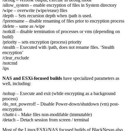
/allow_system – enable encryption of files in System directory
/wipe – overwrite (wipe/erase) files
/depth – Sets recursion depth when /path is used.
/!prerename – disable renaming of files prior to encryption process
/delete – same as /wipe
/notkill – disable termination of processes or vms (depending on
build)
/priority – sets encryption (process) priority
/stealth – Executed with /path, does not rename files. ‘Stealth
encryption’
/clear_exclude
/notcmd
/ips
NAS and ESXi-focused builds
have specialized parameters as
well, including:
/nohup – Execute and exit (while encrypting as a background
process)
/do_not_poweroff – Disable Power-down/shutdown (vm) post-
encryption
/chattr-i – Make files non-modifable (immutable)
/detach – Detach session from screen / terminal
Most of the Linux/ESXi/NAS focused builds of BlackNevas also