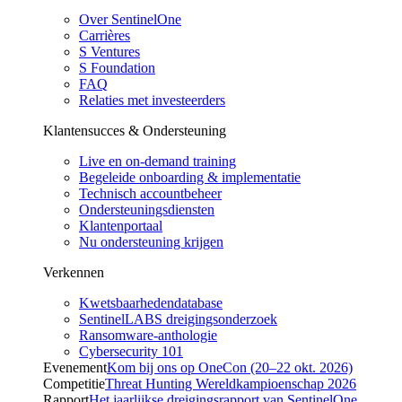
Over SentinelOne
Carrières
S Ventures
S Foundation
FAQ
Relaties met investeerders
Klantensucces & Ondersteuning
Live en on-demand training
Begeleide onboarding & implementatie
Technisch accountbeheer
Ondersteuningsdiensten
Klantenportaal
Nu ondersteuning krijgen
Verkennen
Kwetsbaarhedendatabase
SentinelLABS dreigingsonderzoek
Ransomware-anthologie
Cybersecurity 101
Evenement
Kom bij ons op OneCon (20–22 okt. 2026)
Competitie
Threat Hunting Wereldkampioenschap 2026
Rapport
Het jaarlijkse dreigingsrapport van SentinelOne