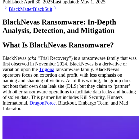
Published:
April 30, 2025
Last updated:
May 1, 2025
BlackMatter
BlackSuit
BlackNevas Ransomware: In-Depth
Analysis, Detection, and Mitigation
What Is BlackNevas Ransomware?
BlackNevas (
aka
“Trial Recovery”) is a ransomware family that was
first observed in November 2024. BlackNevas is a derivative or
variation upon the
Trigona
ransomware family. BlackNevas
operators focus on extortion and profit, with less emphasis on
naming and shaming of victims. As of this writing, the group does
not host their own data leak site (DLS) but they claim to ‘partner’
with other ransomware operations to facilitate data leaks and hosting
of stolen data. This partner list includes Kill Security, Hunters
International,
DragonForce
, Blackout, Embargo Team, and Mad
Liberator.