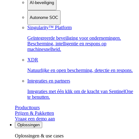
AI-beveiliging
Autonome SOC
Singularity™ Platform
Geïntegreerde beveiliging voor ondernemingen.
Bescherming, intelligentie en respons op
machinesnelheid.
XDR
Natuurlijke en open bescherming, detectie en respons.
Integraties en partners
Integraties met één klik om de kracht van SentinelOne
te benutten.
Producttours
Prijzen & Pakketten
Vraag een demo aan
Oplossingen
Oplossingen & use cases