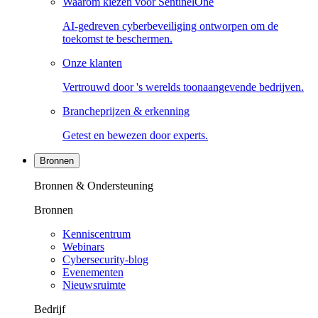
Waarom kiezen voor SentinelOne
AI-gedreven cyberbeveiliging ontworpen om de
toekomst te beschermen.
Onze klanten
Vertrouwd door 's werelds toonaangevende bedrijven.
Brancheprijzen & erkenning
Getest en bewezen door experts.
Bronnen
Bronnen & Ondersteuning
Bronnen
Kenniscentrum
Webinars
Cybersecurity-blog
Evenementen
Nieuwsruimte
Bedrijf