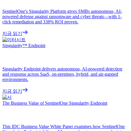
SentinelOne's Singularity Platform gives SMBs autonomous, AI-
powered defense against ransomware and cyber threats—with 1-
click remediation and 338% ROI proven.
지금 읽기
데이터시트
Singularity™ Endpoint
Singularity Endpoint delivers autonomous, AI-powered detection
and response across SaaS, on-premises, hybrid, and air-gapped
environments.
지금 읽기
백서
The Business Value of SentinelOne Singularity Endpoint
This IDC Business Value White Paper examines how SentinelOne