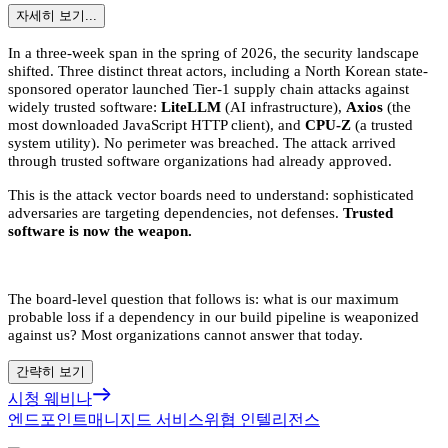
자세히 보기...
In a three-week span in the spring of 2026, the security landscape
shifted. Three distinct threat actors, including a North Korean state-
sponsored operator launched Tier-1 supply chain attacks against
widely trusted software:
LiteLLM
(AI infrastructure),
Axios
(the
most downloaded JavaScript HTTP client), and
CPU-Z
(a trusted
system utility). No perimeter was breached. The attack arrived
through trusted software organizations had already approved.
This is the attack vector boards need to understand: sophisticated
adversaries are targeting dependencies, not defenses.
Trusted
software is now the weapon.
The board-level question that follows is: what is our maximum
probable loss if a dependency in our build pipeline is weaponized
against us? Most organizations cannot answer that today.
간략히 보기
시청 웨비나
엔드포인트
매니지드 서비스
위협 인텔리전스