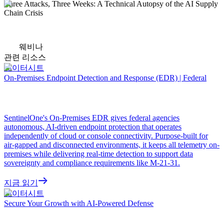
Three Attacks, Three Weeks: A Technical Autopsy of the AI Supply
Chain Crisis
웨비나
관련 리소스
데이터시트
On-Premises Endpoint Detection and Response (EDR) | Federal
SentinelOne's On-Premises EDR gives federal agencies
autonomous, AI-driven endpoint protection that operates
independently of cloud or console connectivity. Purpose-built for
air-gapped and disconnected environments, it keeps all telemetry on-
premises while delivering real-time detection to support data
sovereignty and compliance requirements like M-21-31.
지금 읽기
데이터시트
Secure Your Growth with AI-Powered Defense