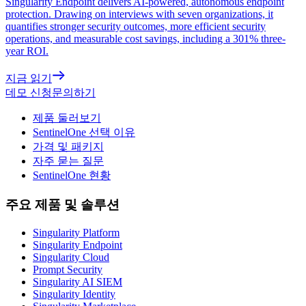
Singularity Endpoint delivers AI-powered, autonomous endpoint
protection. Drawing on interviews with seven organizations, it
quantifies stronger security outcomes, more efficient security
operations, and measurable cost savings, including a 301% three-
year ROI.
지금 읽기
데모 신청
문의하기
제품 둘러보기
SentinelOne 선택 이유
가격 및 패키지
자주 묻는 질문
SentinelOne 현황
주요 제품 및 솔루션
Singularity Platform
Singularity Endpoint
Singularity Cloud
Prompt Security
Singularity AI SIEM
Singularity Identity