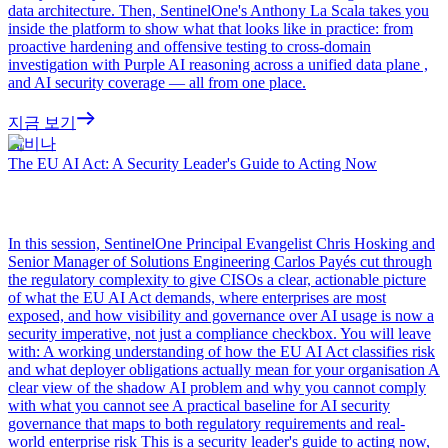
data architecture. Then, SentinelOne's Anthony La Scala takes you
inside the platform to show what that looks like in practice: from
proactive hardening and offensive testing to cross-domain
investigation with Purple AI reasoning across a unified data plane ,
and AI security coverage — all from one place.
지금 보기
웨비나
The EU AI Act: A Security Leader's Guide to Acting Now
In this session, SentinelOne Principal Evangelist Chris Hosking and
Senior Manager of Solutions Engineering Carlos Payés cut through
the regulatory complexity to give CISOs a clear, actionable picture
of what the EU AI Act demands, where enterprises are most
exposed, and how visibility and governance over AI usage is now a
security imperative, not just a compliance checkbox. You will leave
with: A working understanding of how the EU AI Act classifies risk
and what deployer obligations actually mean for your organisation A
clear view of the shadow AI problem and why you cannot comply
with what you cannot see A practical baseline for AI security
governance that maps to both regulatory requirements and real-
world enterprise risk This is a security leader's guide to acting now,