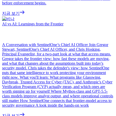
before enforcement begins.
지금 보기
웨비나
AI vs AI: Learnings from the Frontier
A Conversation with SentinelOne’s Chief AI Officer Join Gregor
Stewart, SentinelOne's Chief AI Officer, and Chris Hosking,
Principal Evangelist, for a two-part look at what that access means.
Gregor takes the frontier view: how fast these models are moving,
and what that changes about the assumptions built into today's
security model. Chris takes the defender's view: how SentinelOne
puts that same intelligence to work protecting your environment
right now. What you'll learn: What programs like Glasswing,
Daybreak, Trusted Access for Cyber (TAC), and Anthropic's Cyber
Verification Program (CVP) actually mean, and which ones are
worth signing up for yourself Where Mythos-class and GPT-5.5-
class models improve analyst output, and where operational controls
still matter How SentinelOne connects that frontier-model access to
security governance A look inside the hands-on work
지금 보기