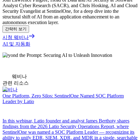
Analyst Cyber Research (SACR), and Chris Hosking, AI and Cloud
Security Evangelist at SentinelOne, for a deep dive into the
structural shift of AI from an application enhancement to an
autonomous execution layer.
간략히 보기
시청 웨비나
AI 및 자동화
Beyond the Prompt: Securing AI to Unleash Innovation
웨비나
관련 리소스
웨비나
One Platform, Zero Silos: SentinelOne Named SOC Platform
Leader by Latio
In this webinar, Latio founder and analyst James Berthoty shares
findings from the 2026 Latio Security Operations Report, where
SentinelOne was named a SOC Platform Leader — recognizing its
ability to unify EDR, SIEM, XDR, and MDR in a single, searchable