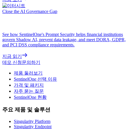
데이터시트
Close the AI Governance Gap
See how SentinelOne's Prompt Security helps financial institutions
govern Shadow AI, prevent data leakage, and meet DORA, GDPR,
and PCI DSS compliance requirements.
지금 읽기
데모 신청
문의하기
제품 둘러보기
SentinelOne 선택 이유
가격 및 패키지
자주 묻는 질문
SentinelOne 현황
주요 제품 및 솔루션
Singularity Platform
Singularity Endpoint