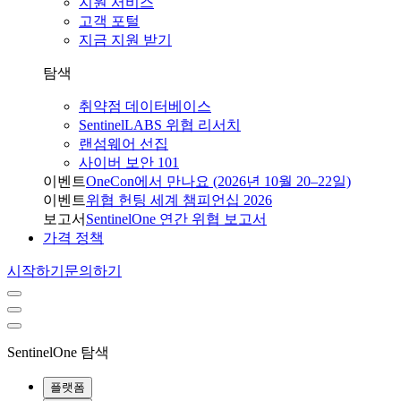
지원 서비스
고객 포털
지금 지원 받기
탐색
취약점 데이터베이스
SentinelLABS 위협 리서치
랜섬웨어 선집
사이버 보안 101
이벤트
OneCon에서 만나요 (2026년 10월 20–22일)
이벤트
위협 헌팅 세계 챔피언십 2026
보고서
SentinelOne 연간 위협 보고서
가격 정책
시작하기
문의하기
SentinelOne 탐색
플랫폼