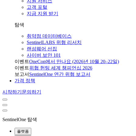
지원 서비스
고객 포털
지금 지원 받기
탐색
취약점 데이터베이스
SentinelLABS 위협 리서치
랜섬웨어 선집
사이버 보안 101
이벤트
OneCon에서 만나요 (2026년 10월 20–22일)
이벤트
위협 헌팅 세계 챔피언십 2026
보고서
SentinelOne 연간 위협 보고서
가격 정책
시작하기
문의하기
SentinelOne 탐색
플랫폼