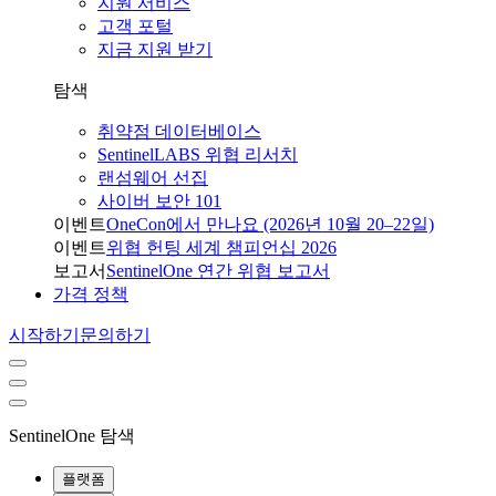
지원 서비스
고객 포털
지금 지원 받기
탐색
취약점 데이터베이스
SentinelLABS 위협 리서치
랜섬웨어 선집
사이버 보안 101
이벤트
OneCon에서 만나요 (2026년 10월 20–22일)
이벤트
위협 헌팅 세계 챔피언십 2026
보고서
SentinelOne 연간 위협 보고서
가격 정책
시작하기
문의하기
SentinelOne 탐색
플랫폼