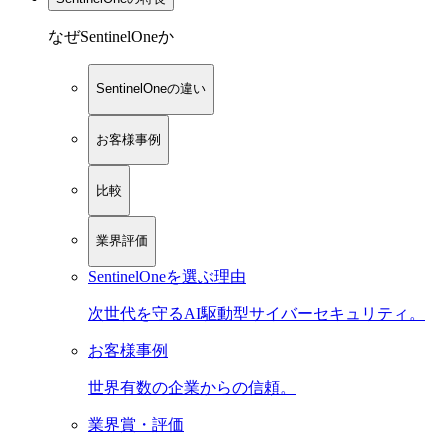
なぜSentinelOneか
SentinelOneの違い
お客様事例
比較
業界評価
SentinelOneを選ぶ理由
次世代を守るAI駆動型サイバーセキュリティ。
お客様事例
世界有数の企業からの信頼。
業界賞・評価