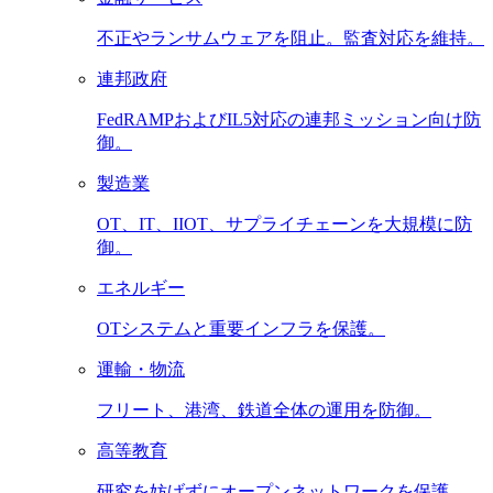
不正やランサムウェアを阻止。監査対応を維持。
連邦政府
FedRAMPおよびIL5対応の連邦ミッション向け防
御。
製造業
OT、IT、IIOT、サプライチェーンを大規模に防
御。
エネルギー
OTシステムと重要インフラを保護。
運輸・物流
フリート、港湾、鉄道全体の運用を防御。
高等教育
研究を妨げずにオープンネットワークを保護。