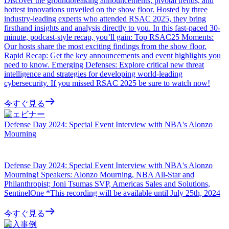
Discover the groundbreaking announcements, pivotal trends, and
hottest innovations unveiled on the show floor. Hosted by three
industry-leading experts who attended RSAC 2025, they bring
firsthand insights and analysis directly to you. In this fast-paced 30-
minute, podcast-style recap, you’ll gain: Top RSAC25 Moments:
Our hosts share the most exciting findings from the show floor.
Rapid Recap: Get the key announcements and event highlights you
need to know. Emerging Defenses: Explore critical new threat
intelligence and strategies for developing world-leading
cybersecurity. If you missed RSAC 2025 be sure to watch now!
今すぐ見る
ウェビナー
Defense Day 2024: Special Event Interview with NBA's Alonzo
Mourning
Defense Day 2024: Special Event Interview with NBA's Alonzo
Mourning! Speakers: Alonzo Mourning, NBA All-Star and
Philanthropist; Joni Tsumas SVP, Americas Sales and Solutions,
SentinelOne *This recording will be available until July 25th, 2024
今すぐ見る
導入事例