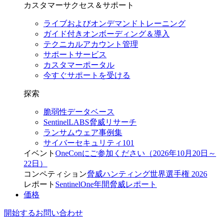
カスタマーサクセス＆サポート
ライブおよびオンデマンドトレーニング
ガイド付きオンボーディング＆導入
テクニカルアカウント管理
サポートサービス
カスタマーポータル
今すぐサポートを受ける
探索
脆弱性データベース
SentinelLABS脅威リサーチ
ランサムウェア事例集
サイバーセキュリティ101
イベント
OneConにご参加ください（2026年10月20日～
22日）
コンペティション
脅威ハンティング世界選手権 2026
レポート
SentinelOne年間脅威レポート
価格
開始する
お問い合わせ