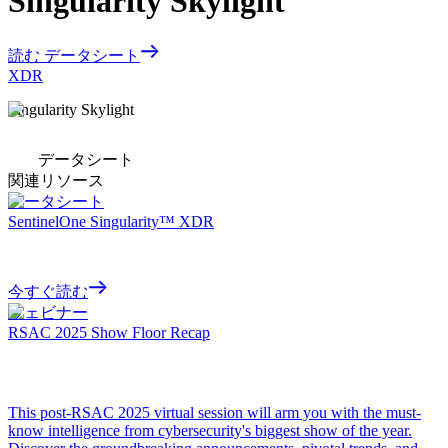
Singularity Skylight
読む データシート
XDR
Singularity Skylight
データシート
関連リソース
データシート
SentinelOne Singularity™ XDR
今すぐ読む
ウェビナー
RSAC 2025 Show Floor Recap
This post-RSAC 2025 virtual session will arm you with the must-
know intelligence from cybersecurity's biggest show of the year.