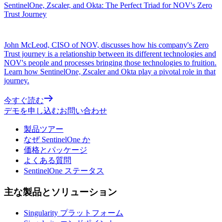
SentinelOne, Zscaler, and Okta: The Perfect Triad for NOV's Zero
Trust Journey
John McLeod, CISO of NOV, discusses how his company's Zero
Trust journey is a relationship between its different technologies and
NOV's people and processes bringing those technologies to fruition.
Learn how SentinelOne, Zscaler and Okta play a pivotal role in that
journey.
今すぐ読む
デモを申し込む
お問い合わせ
製品ツアー
なぜ SentinelOne か
価格とパッケージ
よくある質問
SentinelOne ステータス
主な製品とソリューション
Singularity プラットフォーム