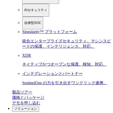
AIセキュリティ
自律型SOC
Singularity™ プラットフォーム
統合エンタープライズセキュリティ。マシンスピ
ードの保護、インテリジェンス、対応。
XDR
ネイティブかつオープンな保護、検知、対応。
インテグレーションとパートナー
SentinelOne の力を引き出すワンクリック連携。
製品ツアー
価格とパッケージ
デモを申し込む
ソリューション