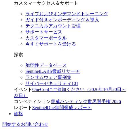
カスタマーサクセス＆サポート
ライブおよびオンデマンドトレーニング
ガイド付きオンボーディング＆導入
テクニカルアカウント管理
サポートサービス
カスタマーポータル
今すぐサポートを受ける
探索
脆弱性データベース
SentinelLABS脅威リサーチ
ランサムウェア事例集
サイバーセキュリティ101
イベント
OneConにご参加ください（2026年10月20日～
22日）
コンペティション
脅威ハンティング世界選手権 2026
レポート
SentinelOne年間脅威レポート
価格
開始する
お問い合わせ