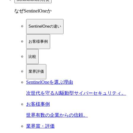
なぜSentinelOneか
SentinelOneの違い
お客様事例
比較
業界評価
SentinelOneを選ぶ理由
次世代を守るAI駆動型サイバーセキュリティ。
お客様事例
世界有数の企業からの信頼。
業界賞・評価