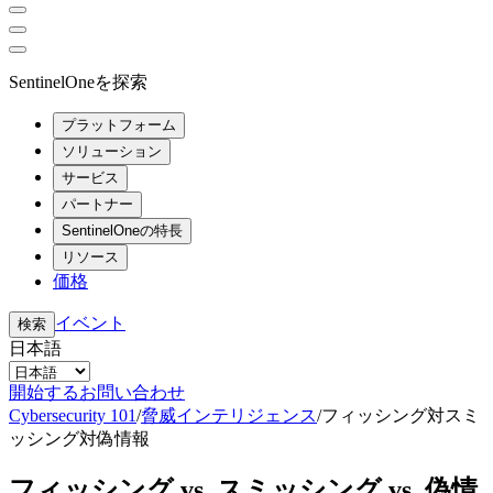
SentinelOneを探索
プラットフォーム
ソリューション
サービス
パートナー
SentinelOneの特長
リソース
価格
イベント
検索
日本語
開始する
お問い合わせ
Cybersecurity 101
/
脅威インテリジェンス
/
フィッシング対スミ
ッシング対偽情報
フィッシング vs. スミッシング vs. 偽情