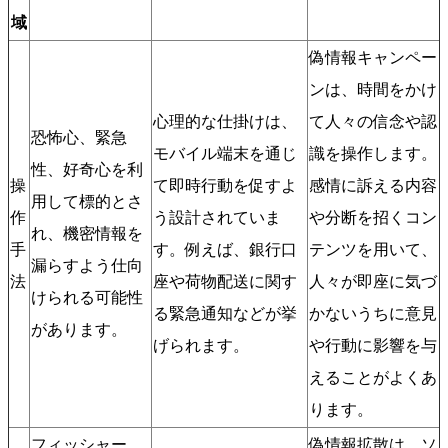
域
偽情報キャンペー
ンは、時間をかけ
心理的な仕掛けは、
て人々の信念や認
恐怖心、緊急
モバイル端末を通じ
識を操作します。
性、好奇心を利
操
て即時行動を促すよ
感情に訴える内容
用して標的とさ
作
う設計されていま
や分断を招くコン
れ、機密情報を
手
す。例えば、銀行口
テンツを用いて、
漏らすよう仕向
法
座や荷物配送に関す
人々が即座に気づ
けられる可能性
る緊急通知などが挙
かないうちに意見
があります。
げられます。
や行動に影響を与
えることがよくあ
ります。
フィッシャー
偽情報拡散は、ソ