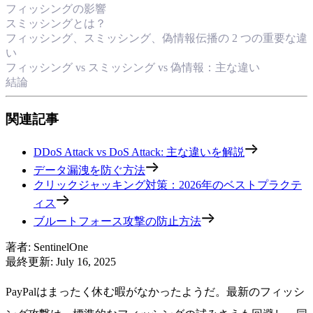
フィッシングの影響
スミッシングとは？
フィッシング、スミッシング、偽情報伝播の 2 つの重要な違
い
フィッシング vs スミッシング vs 偽情報：主な違い
結論
関連記事
DDoS Attack vs DoS Attack: 主な違いを解説
データ漏洩を防ぐ方法
クリックジャッキング対策：2026年のベストプラクテ
ィス
ブルートフォース攻撃の防止方法
著者
:
SentinelOne
最終更新
:
July 16, 2025
PayPalはまったく休む暇がなかったようだ。最新のフィッシ