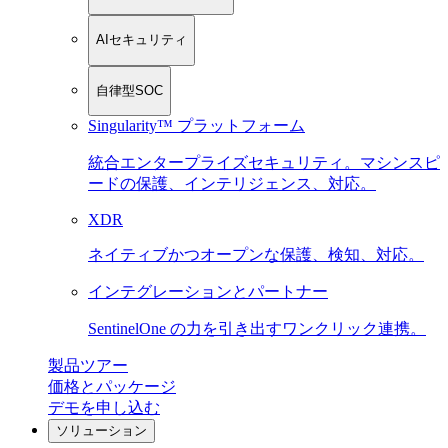
AIセキュリティ
自律型SOC
Singularity™ プラットフォーム
統合エンタープライズセキュリティ。マシンスピ
ードの保護、インテリジェンス、対応。
XDR
ネイティブかつオープンな保護、検知、対応。
インテグレーションとパートナー
SentinelOne の力を引き出すワンクリック連携。
製品ツアー
価格とパッケージ
デモを申し込む
ソリューション