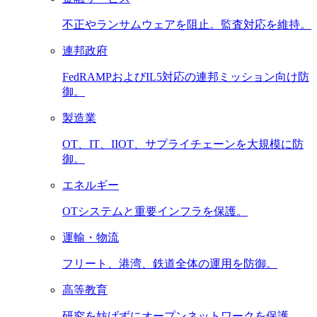
不正やランサムウェアを阻止。監査対応を維持。
連邦政府
FedRAMPおよびIL5対応の連邦ミッション向け防
御。
製造業
OT、IT、IIOT、サプライチェーンを大規模に防
御。
エネルギー
OTシステムと重要インフラを保護。
運輸・物流
フリート、港湾、鉄道全体の運用を防御。
高等教育
研究を妨げずにオープンネットワークを保護。