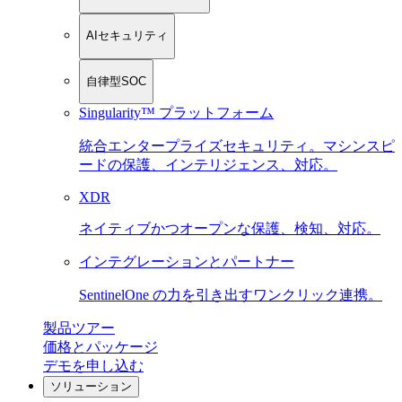
AIセキュリティ
自律型SOC
Singularity™ プラットフォーム
統合エンタープライズセキュリティ。マシンスピ
ードの保護、インテリジェンス、対応。
XDR
ネイティブかつオープンな保護、検知、対応。
インテグレーションとパートナー
SentinelOne の力を引き出すワンクリック連携。
製品ツアー
価格とパッケージ
デモを申し込む
ソリューション