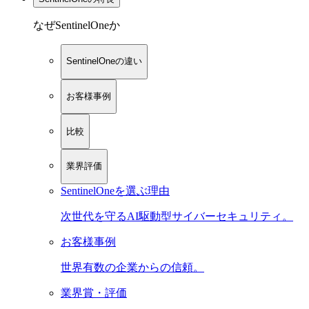
なぜSentinelOneか
SentinelOneの違い
お客様事例
比較
業界評価
SentinelOneを選ぶ理由
次世代を守るAI駆動型サイバーセキュリティ。
お客様事例
世界有数の企業からの信頼。
業界賞・評価