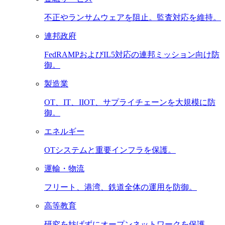
不正やランサムウェアを阻止。監査対応を維持。
連邦政府
FedRAMPおよびIL5対応の連邦ミッション向け防
御。
製造業
OT、IT、IIOT、サプライチェーンを大規模に防
御。
エネルギー
OTシステムと重要インフラを保護。
運輸・物流
フリート、港湾、鉄道全体の運用を防御。
高等教育
研究を妨げずにオープンネットワークを保護。