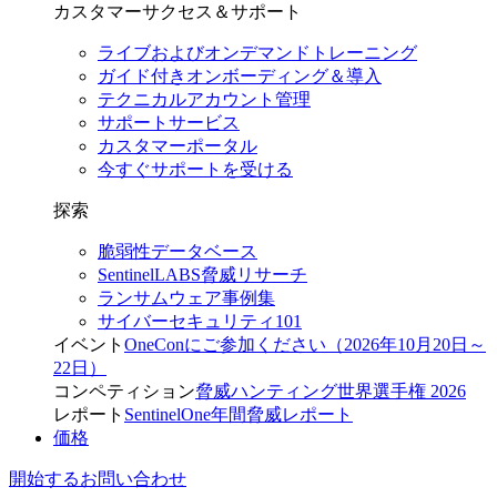
カスタマーサクセス＆サポート
ライブおよびオンデマンドトレーニング
ガイド付きオンボーディング＆導入
テクニカルアカウント管理
サポートサービス
カスタマーポータル
今すぐサポートを受ける
探索
脆弱性データベース
SentinelLABS脅威リサーチ
ランサムウェア事例集
サイバーセキュリティ101
イベント
OneConにご参加ください（2026年10月20日～
22日）
コンペティション
脅威ハンティング世界選手権 2026
レポート
SentinelOne年間脅威レポート
価格
開始する
お問い合わせ