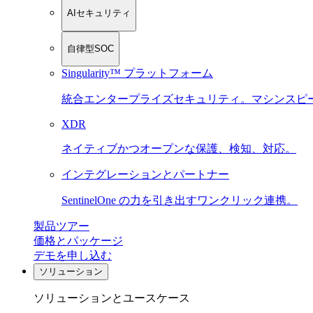
AIセキュリティ
自律型SOC
Singularity™ プラットフォーム
統合エンタープライズセキュリティ。マシンスピ
XDR
ネイティブかつオープンな保護、検知、対応。
インテグレーションとパートナー
SentinelOne の力を引き出すワンクリック連携。
製品ツアー
価格とパッケージ
デモを申し込む
ソリューション
ソリューションとユースケース