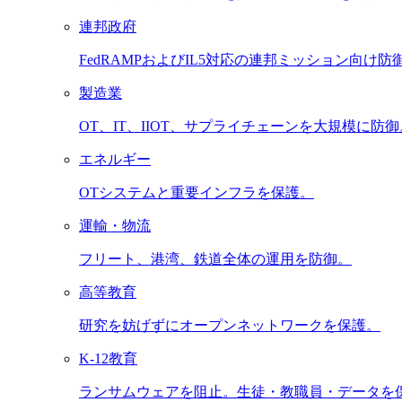
連邦政府
FedRAMPおよびIL5対応の連邦ミッション向け防
製造業
OT、IT、IIOT、サプライチェーンを大規模に防御
エネルギー
OTシステムと重要インフラを保護。
運輸・物流
フリート、港湾、鉄道全体の運用を防御。
高等教育
研究を妨げずにオープンネットワークを保護。
K-12教育
ランサムウェアを阻止。生徒・教職員・データを