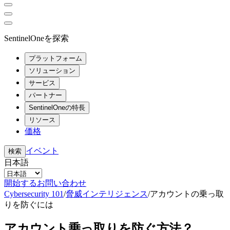
SentinelOneを探索
プラットフォーム
ソリューション
サービス
パートナー
SentinelOneの特長
リソース
価格
イベント
検索
日本語
開始する
お問い合わせ
Cybersecurity 101
/
脅威インテリジェンス
/
アカウントの乗っ取
りを防ぐには
アカウント乗っ取りを防ぐ方法？