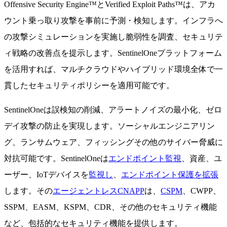
Offensive Security Engine™とVerified Exploit Paths™は、アカ
ウント乗っ取り攻撃を事前に予測・検知します。インフラへ
の攻撃シミュレーションを実施し脆弱性を調査、セキュリテ
ィ戦略の改善点を提示します。SentinelOneプラットフォーム
を活用すれば、マルチクラウドやハイブリッド環境全体で一
貫したセキュリティポリシーを適用可能です。
SentinelOneは誤検知の削減、アラートノイズの最小化、ゼロ
デイ攻撃の防止を実現します。ソーシャルエンジニアリン
グ、ランサムウェア、フィッシングその他のサイバー脅威に
対抗可能です。SentinelOneは
エンドポイント監視
、資産、ユ
ーザー、IoTデバイスを
監視し
、
エンドポイント保護を拡張
します。その
エージェントレスCNAPP
は、
CSPM
、CWPP、
SSPM、EASM、KSPM、CDR、その他のセキュリティ機能
など、包括的なセキュリティ機能を提供します。