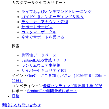
カスタマーサクセス＆サポート
ライブおよびオンデマンドトレーニング
ガイド付きオンボーディング＆導入
テクニカルアカウント管理
サポートサービス
カスタマーポータル
今すぐサポートを受ける
探索
脆弱性データベース
SentinelLABS脅威リサーチ
ランサムウェア事例集
サイバーセキュリティ101
イベント
OneConにご参加ください（2026年10月20日～
22日）
コンペティション
脅威ハンティング世界選手権 2026
レポート
SentinelOne年間脅威レポート
価格
開始する
お問い合わせ