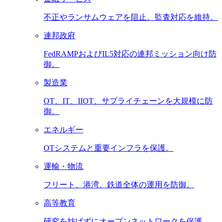
不正やランサムウェアを阻止。監査対応を維持。
連邦政府
FedRAMPおよびIL5対応の連邦ミッション向け防
御。
製造業
OT、IT、IIOT、サプライチェーンを大規模に防
御。
エネルギー
OTシステムと重要インフラを保護。
運輸・物流
フリート、港湾、鉄道全体の運用を防御。
高等教育
研究を妨げずにオープンネットワークを保護。