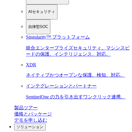
AIセキュリティ
自律型SOC
Singularity™ プラットフォーム
統合エンタープライズセキュリティ。マシンスピ
ードの保護、インテリジェンス、対応。
XDR
ネイティブかつオープンな保護、検知、対応。
インテグレーションとパートナー
SentinelOne の力を引き出すワンクリック連携。
製品ツアー
価格とパッケージ
デモを申し込む
ソリューション