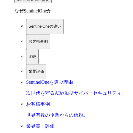
なぜSentinelOneか
SentinelOneの違い
お客様事例
比較
業界評価
SentinelOneを選ぶ理由
次世代を守るAI駆動型サイバーセキュリティ。
お客様事例
世界有数の企業からの信頼。
業界賞・評価