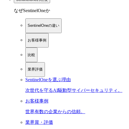
なぜSentinelOneか
SentinelOneの違い
お客様事例
比較
業界評価
SentinelOneを選ぶ理由
次世代を守るAI駆動型サイバーセキュリティ。
お客様事例
世界有数の企業からの信頼。
業界賞・評価