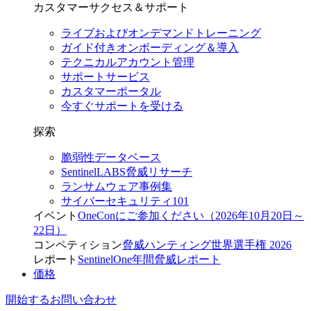
カスタマーサクセス＆サポート
ライブおよびオンデマンドトレーニング
ガイド付きオンボーディング＆導入
テクニカルアカウント管理
サポートサービス
カスタマーポータル
今すぐサポートを受ける
探索
脆弱性データベース
SentinelLABS脅威リサーチ
ランサムウェア事例集
サイバーセキュリティ101
イベント
OneConにご参加ください（2026年10月20日～
22日）
コンペティション
脅威ハンティング世界選手権 2026
レポート
SentinelOne年間脅威レポート
価格
開始する
お問い合わせ