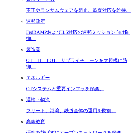
不正やランサムウェアを阻止。監査対応を維持。
連邦政府
FedRAMPおよびIL5対応の連邦ミッション向け防
御。
製造業
OT、IT、IIOT、サプライチェーンを大規模に防
御。
エネルギー
OTシステムと重要インフラを保護。
運輸・物流
フリート、港湾、鉄道全体の運用を防御。
高等教育
研究を妨げずにオープンネットワークを保護。