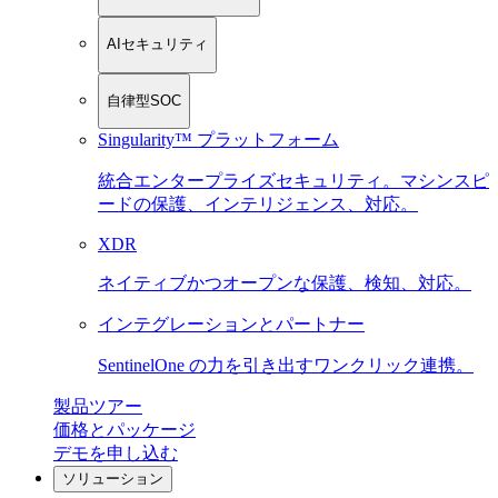
AIセキュリティ
自律型SOC
Singularity™ プラットフォーム
統合エンタープライズセキュリティ。マシンスピ
ードの保護、インテリジェンス、対応。
XDR
ネイティブかつオープンな保護、検知、対応。
インテグレーションとパートナー
SentinelOne の力を引き出すワンクリック連携。
製品ツアー
価格とパッケージ
デモを申し込む
ソリューション