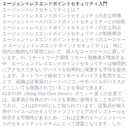
エージェントレスエンドポイントセキュリティ入門
エージェントレスセキュリティとは？
エージェントレスエンドポイントセキュリティの主な特徴
エージェントベースのエンドポイントセキュリティとの比較
エージェントレスエンドポイントセキュリティの主な利点
エージェントレスエンドポイントセキュリティの制限事項
エージェントレスエンドポイントセキュリティのユースケー
ス エージェントレスエンドポイントセキュリティは、特に
現代の動的なIT環境において、様々なユースケースに適して
います。#1. リモートワーク環境 リモート勤務者が増加する
中、エージェントレスエンドポイントセキュリティは物理的
にアクセスできないデバイスを効率的に保護する手段を提供
します。ネットワーク経由でリモートデバイスを監視するこ
とで、組織は従業員のノートパソコンやモバイルデバイスが
どこにいても保護されていることを保証できます。
#2.BYOD（Bring Your Own Device）ポリシー 多くの企業で
は、従業員が自身のデバイスを業務に使用することを許可し
ており、これはBYODとして知られています。従業員が個人
用デバイスへのセキュリティソフトウェアのインストールを
拒否する可能性があるため、これは従来のエージェントベー
スのセキュリティシステムにとって課題となります。しか