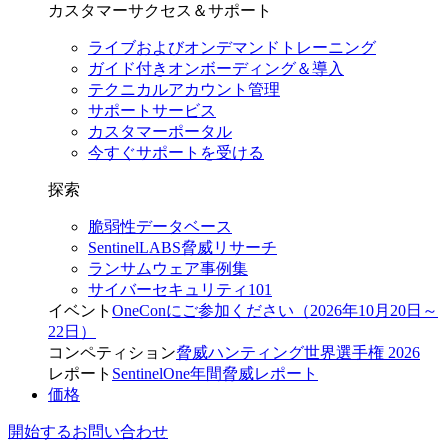
カスタマーサクセス＆サポート
ライブおよびオンデマンドトレーニング
ガイド付きオンボーディング＆導入
テクニカルアカウント管理
サポートサービス
カスタマーポータル
今すぐサポートを受ける
探索
脆弱性データベース
SentinelLABS脅威リサーチ
ランサムウェア事例集
サイバーセキュリティ101
イベント
OneConにご参加ください（2026年10月20日～
22日）
コンペティション
脅威ハンティング世界選手権 2026
レポート
SentinelOne年間脅威レポート
価格
開始する
お問い合わせ