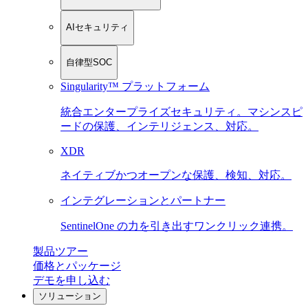
AIセキュリティ
自律型SOC
Singularity™ プラットフォーム
統合エンタープライズセキュリティ。マシンスピ
ードの保護、インテリジェンス、対応。
XDR
ネイティブかつオープンな保護、検知、対応。
インテグレーションとパートナー
SentinelOne の力を引き出すワンクリック連携。
製品ツアー
価格とパッケージ
デモを申し込む
ソリューション