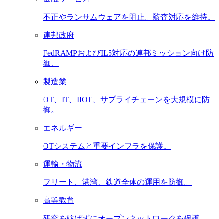
不正やランサムウェアを阻止。監査対応を維持。
連邦政府
FedRAMPおよびIL5対応の連邦ミッション向け防
御。
製造業
OT、IT、IIOT、サプライチェーンを大規模に防
御。
エネルギー
OTシステムと重要インフラを保護。
運輸・物流
フリート、港湾、鉄道全体の運用を防御。
高等教育
研究を妨げずにオープンネットワークを保護。