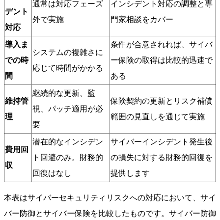
通常は対応フェーズ
インシデント対応の調整と専
デント
外で実施
門家相談をカバー
対応
導入ま
条件が合意されれば、サイバ
システムの複雑さに
での時
ー保険の取得は比較的迅速で
応じて時間がかかる
間
ある
継続的な更新、監
維持管
保険契約の更新とリスク補償
視、パッチ適用が必
理
範囲の見直しを通じて実施
要
潜在的なインシデン
サイバーインシデント発生後
費用回
ト回避のみ。財務的
の損失に対する財務的回復を
収
回復はなし
提供します
本表はサイバーセキュリティリスクへの対応において、サイ
バー防御とサイバー保険を比較したものです。サイバー防御