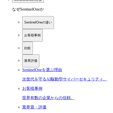
なぜSentinelOneか
SentinelOneの違い
お客様事例
比較
業界評価
SentinelOneを選ぶ理由
次世代を守るAI駆動型サイバーセキュリティ。
お客様事例
世界有数の企業からの信頼。
業界賞・評価