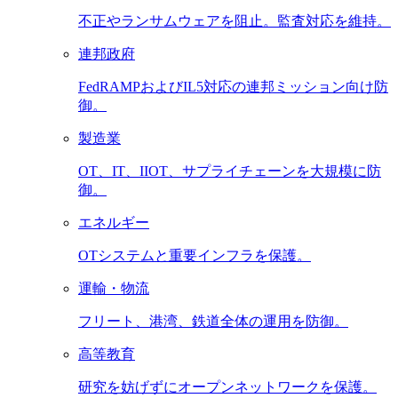
不正やランサムウェアを阻止。監査対応を維持。
連邦政府
FedRAMPおよびIL5対応の連邦ミッション向け防
御。
製造業
OT、IT、IIOT、サプライチェーンを大規模に防
御。
エネルギー
OTシステムと重要インフラを保護。
運輸・物流
フリート、港湾、鉄道全体の運用を防御。
高等教育
研究を妨げずにオープンネットワークを保護。