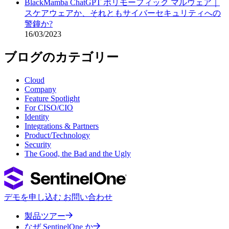
BlackMamba ChatGPT ポリモーフィック マルウェア｜
スケアウェアか、それともサイバーセキュリティへの
警鐘か?
16/03/2023
ブログのカテゴリー
Cloud
Company
Feature Spotlight
For CISO/CIO
Identity
Integrations & Partners
Product/Technology
Security
The Good, the Bad and the Ugly
デモを申し込む
お問い合わせ
製品ツアー
なぜ SentinelOne か