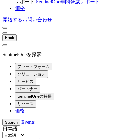
レポート
SentinelOne年間脅威レポート
価格
開始する
お問い合わせ
Back
SentinelOneを探索
プラットフォーム
ソリューション
サービス
パートナー
SentinelOneの特長
リソース
価格
Events
Search
日本語