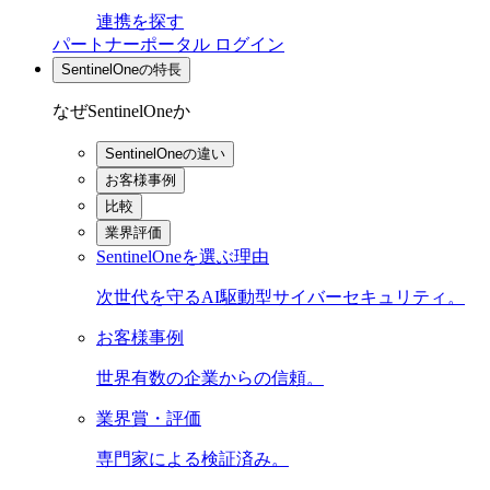
連携を探す
パートナーポータル ログイン
SentinelOneの特長
なぜSentinelOneか
SentinelOneの違い
お客様事例
比較
業界評価
SentinelOneを選ぶ理由
次世代を守るAI駆動型サイバーセキュリティ。
お客様事例
世界有数の企業からの信頼。
業界賞・評価
専門家による検証済み。