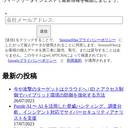
ウィークリーダイジェストで最新情報を確認しましょう。
*
送信
[送信] をクリックすることで、
SentinelOneプライバシーポリシー
に
したがって個人データが使用されることに同意します。SentinelOneは
お客様の個人データを第三者に販売、取引、または貸与することはあ
りません。このサイトはreCAPTCHAによって保護されており、
Googleプライバシーポリシー
と
利用規約
が適用されます。
最新の投稿
今や攻撃のターゲットはクラウドへ | ID とアクセス制
御でハイブリッド環境の防御を強化する方法
26/07/2023
Purple AI 〜 AI を活用した脅威ハンティング、調査分
析、インシデント対応でサイバーセキュリティアナリ
ストを支援
17/07/2023