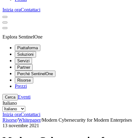
Inizia ora
Contattaci
Esplora SentinelOne
Piattaforma
Soluzioni
Servizi
Partner
Perché SentinelOne
Risorse
Prezzi
Eventi
Cerca
Italiano
Inizia ora
Contattaci
Risorse
/
Whitepaper
/
Modern Cybersecurity for Modern Enterprises
13 novembre 2021