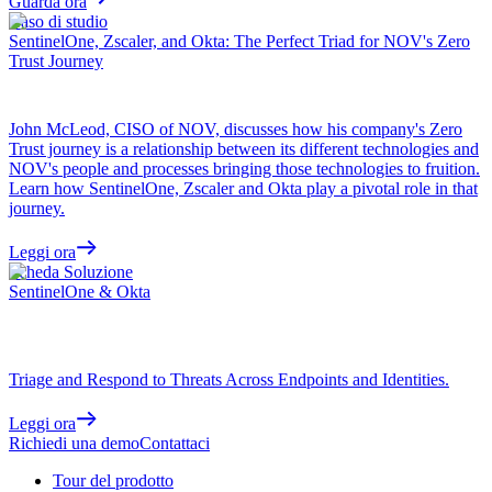
Guarda ora
Caso di studio
SentinelOne, Zscaler, and Okta: The Perfect Triad for NOV's Zero
Trust Journey
John McLeod, CISO of NOV, discusses how his company's Zero
Trust journey is a relationship between its different technologies and
NOV's people and processes bringing those technologies to fruition.
Learn how SentinelOne, Zscaler and Okta play a pivotal role in that
journey.
Leggi ora
Scheda Soluzione
SentinelOne & Okta
Triage and Respond to Threats Across Endpoints and Identities.
Leggi ora
Richiedi una demo
Contattaci
Tour del prodotto