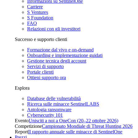
Informazioni su SentinelOne
Carriere
S Ventures
S Foundation
FAQ
Relazioni con gli investitori
Successo e supporto clienti
Formazione dal vivo e on-demand
Onboarding e implementazione guidati
Gestione tecnica degli account
Servizi di supporto
Portale clienti
Ottieni supporto ora
Esplora
Database delle vulnerabilità
Ricerca sulle minacce SentinelLABS
Antologia ransomware
Cybersecurity 101
Evento
Unisciti a noi a OneCon (20–22 ottobre 2026)
Competizione
Campionato Mondiale di Threat Hunting 2026
Report
Il rapporto annuale sulle minacce di SentinelOne
Prezzi