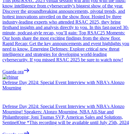
This post-RSAC 2025 virtual session will arm you with the must-
know intelligence from cybersecurity's biggest show of the year.
Discover the groundbreaking announcements, pivotal trends, and
hottest innovations unveiled on the show floor. Hosted by three
industry-leading experts who attended RSAC 2025, they bring
firsthand insights and analysis directly to you. In this fast-paced 30-
minute, podcast-style recap, you’ll gain: Top RSAC25 Moments:
Our hosts share the most exciting findings from the show floor.
Rapid Recap: Get the key announcements and event highlights you
need to know. Emerging Defenses: Explore critical new threat
intelligence and strategies for developing world-leading
cybersecurity. If you missed RSAC 2025 be sure to watch now!
Guarda ora
Webinar
Defense Day 2024: Special Event Interview with NBA's Alonzo
Mourning
Defense Day 2024: Special Event Interview with NBA's Alonzo
Mourning! Speakers: Alonzo Mourning, NBA All-Star and
Philanthropist; Joni Tsumas SVP, Americas Sales and Solutions,
SentinelOne *This recording will be available until July 25th, 2024