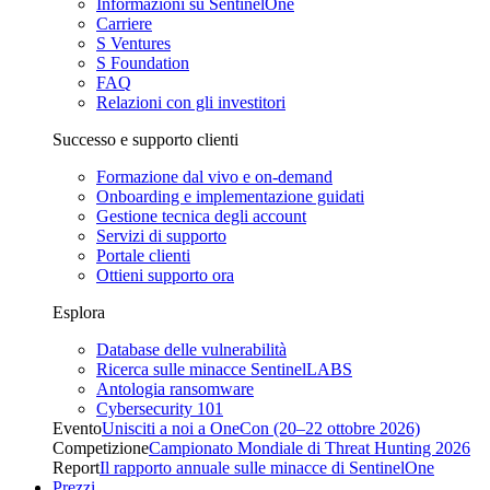
Informazioni su SentinelOne
Carriere
S Ventures
S Foundation
FAQ
Relazioni con gli investitori
Successo e supporto clienti
Formazione dal vivo e on-demand
Onboarding e implementazione guidati
Gestione tecnica degli account
Servizi di supporto
Portale clienti
Ottieni supporto ora
Esplora
Database delle vulnerabilità
Ricerca sulle minacce SentinelLABS
Antologia ransomware
Cybersecurity 101
Evento
Unisciti a noi a OneCon (20–22 ottobre 2026)
Competizione
Campionato Mondiale di Threat Hunting 2026
Report
Il rapporto annuale sulle minacce di SentinelOne
Prezzi