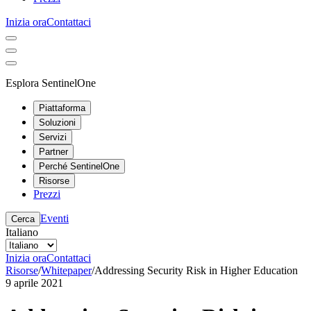
Inizia ora
Contattaci
Esplora SentinelOne
Piattaforma
Soluzioni
Servizi
Partner
Perché SentinelOne
Risorse
Prezzi
Eventi
Cerca
Italiano
Inizia ora
Contattaci
Risorse
/
Whitepaper
/
Addressing Security Risk in Higher Education
9 aprile 2021