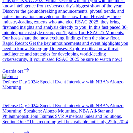
This post-RSAC 2025 virtual session will arm you with the must-
know intelligence from cybersecurity's biggest show of the year.
Discover the groundbreaking announcements, pivotal trends, and
hottest innovations unveiled on the show floor. Hosted by three
industry-leading experts who attended RSAC 2025, they bring
firsthand insights and analysis directly to you. In this fast-paced 30-
minute, podcast-style recap, you’ll gain: Top RSAC25 Moments:
Our hosts share the most exciting findings from the show floor.
Rapid Recap: Get the key announcements and event highlights you
need to know. Emerging Defenses: Explore critical new threat
intelligence and strategies for developing world-leading
cybersecurity. If you missed RSAC 2025 be sure to watch now!
Guarda ora
Webinar
Defense Day 2024: Special Event Interview with NBA's Alonzo
Mourning
Defense Day 2024: Special Event Interview with NBA's Alonzo
Mourning! Speakers: Alonzo Mourning, NBA All-Star and
Philanthropist; Joni Tsumas SVP, Americas Sales and Solutions,
SentinelOne *This recording will be available until July 25th, 2024