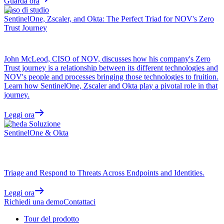
Guarda ora
Caso di studio
SentinelOne, Zscaler, and Okta: The Perfect Triad for NOV's Zero
Trust Journey
John McLeod, CISO of NOV, discusses how his company's Zero
Trust journey is a relationship between its different technologies and
NOV's people and processes bringing those technologies to fruition.
Learn how SentinelOne, Zscaler and Okta play a pivotal role in that
journey.
Leggi ora
Scheda Soluzione
SentinelOne & Okta
Triage and Respond to Threats Across Endpoints and Identities.
Leggi ora
Richiedi una demo
Contattaci
Tour del prodotto