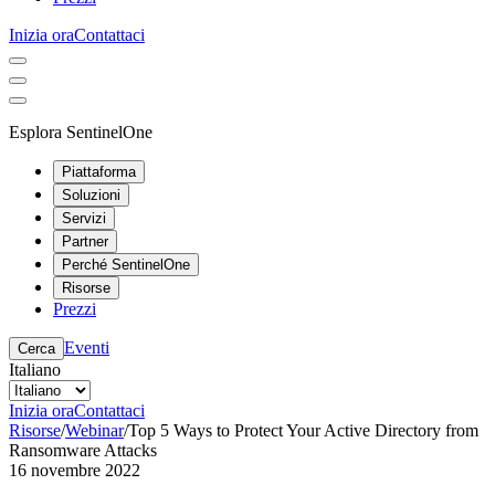
Inizia ora
Contattaci
Esplora SentinelOne
Piattaforma
Soluzioni
Servizi
Partner
Perché SentinelOne
Risorse
Prezzi
Eventi
Cerca
Italiano
Inizia ora
Contattaci
Risorse
/
Webinar
/
Top 5 Ways to Protect Your Active Directory from
Ransomware Attacks
16 novembre 2022