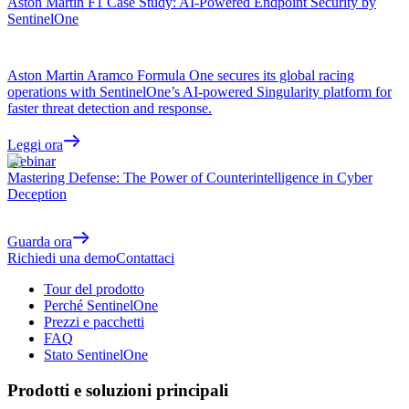
Aston Martin F1 Case Study: AI-Powered Endpoint Security by
SentinelOne
Aston Martin Aramco Formula One secures its global racing
operations with SentinelOne’s AI-powered Singularity platform for
faster threat detection and response.
Leggi ora
Webinar
Mastering Defense: The Power of Counterintelligence in Cyber
Deception
Guarda ora
Richiedi una demo
Contattaci
Tour del prodotto
Perché SentinelOne
Prezzi e pacchetti
FAQ
Stato SentinelOne
Prodotti e soluzioni principali