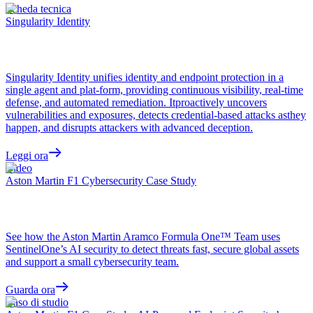
Scheda tecnica
Singularity Identity
Singularity Identity unifies identity and endpoint protection in a
single agent and plat-form, providing continuous visibility, real-time
defense, and automated remediation. Itproactively uncovers
vulnerabilities and exposures, detects credential-based attacks asthey
happen, and disrupts attackers with advanced deception.
Leggi ora
Video
Aston Martin F1 Cybersecurity Case Study
See how the Aston Martin Aramco Formula One™ Team uses
SentinelOne’s AI security to detect threats fast, secure global assets
and support a small cybersecurity team.
Guarda ora
Caso di studio