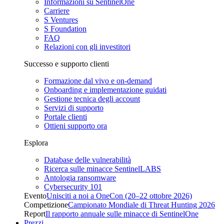
Informazioni su SentinelOne
Carriere
S Ventures
S Foundation
FAQ
Relazioni con gli investitori
Successo e supporto clienti
Formazione dal vivo e on-demand
Onboarding e implementazione guidati
Gestione tecnica degli account
Servizi di supporto
Portale clienti
Ottieni supporto ora
Esplora
Database delle vulnerabilità
Ricerca sulle minacce SentinelLABS
Antologia ransomware
Cybersecurity 101
Evento
Unisciti a noi a OneCon (20–22 ottobre 2026)
Competizione
Campionato Mondiale di Threat Hunting 2026
Report
Il rapporto annuale sulle minacce di SentinelOne
Prezzi