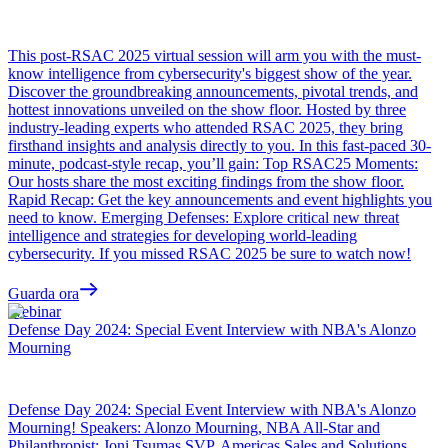
This post-RSAC 2025 virtual session will arm you with the must-
know intelligence from cybersecurity's biggest show of the year.
Discover the groundbreaking announcements, pivotal trends, and
hottest innovations unveiled on the show floor. Hosted by three
industry-leading experts who attended RSAC 2025, they bring
firsthand insights and analysis directly to you. In this fast-paced 30-
minute, podcast-style recap, you’ll gain: Top RSAC25 Moments:
Our hosts share the most exciting findings from the show floor.
Rapid Recap: Get the key announcements and event highlights you
need to know. Emerging Defenses: Explore critical new threat
intelligence and strategies for developing world-leading
cybersecurity. If you missed RSAC 2025 be sure to watch now!
Guarda ora
Webinar
Defense Day 2024: Special Event Interview with NBA's Alonzo
Mourning
Defense Day 2024: Special Event Interview with NBA's Alonzo
Mourning! Speakers: Alonzo Mourning, NBA All-Star and
Philanthropist; Joni Tsumas SVP, Americas Sales and Solutions,