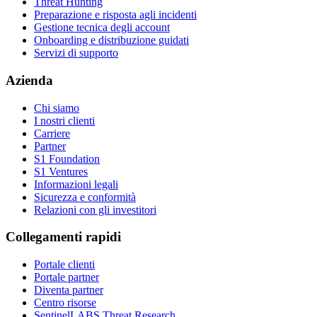
Threat Hunting
Preparazione e risposta agli incidenti
Gestione tecnica degli account
Onboarding e distribuzione guidati
Servizi di supporto
Azienda
Chi siamo
I nostri clienti
Carriere
Partner
S1 Foundation
S1 Ventures
Informazioni legali
Sicurezza e conformità
Relazioni con gli investitori
Collegamenti rapidi
Portale clienti
Portale partner
Diventa partner
Centro risorse
SentinelLABS Threat Research