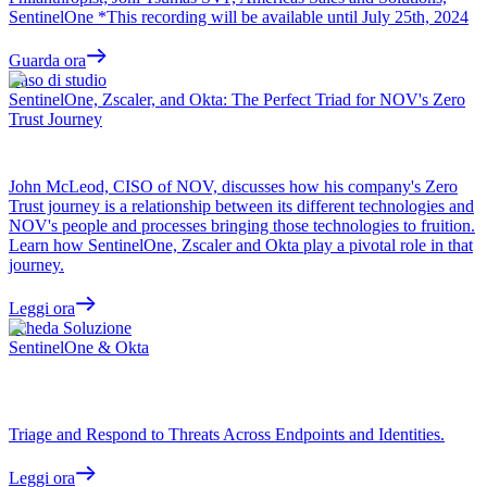
SentinelOne *This recording will be available until July 25th, 2024
Guarda ora
Caso di studio
SentinelOne, Zscaler, and Okta: The Perfect Triad for NOV's Zero
Trust Journey
John McLeod, CISO of NOV, discusses how his company's Zero
Trust journey is a relationship between its different technologies and
NOV's people and processes bringing those technologies to fruition.
Learn how SentinelOne, Zscaler and Okta play a pivotal role in that
journey.
Leggi ora
Scheda Soluzione
SentinelOne & Okta
Triage and Respond to Threats Across Endpoints and Identities.
Leggi ora