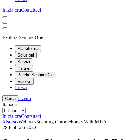
Inizia ora
Contattaci
Esplora SentinelOne
Piattaforma
Soluzioni
Servizi
Partner
Perché SentinelOne
Risorse
Prezzi
Eventi
Cerca
Italiano
Inizia ora
Contattaci
Risorse
/
Webinar
/
Securing Chromebooks With MTD
28 febbraio 2022