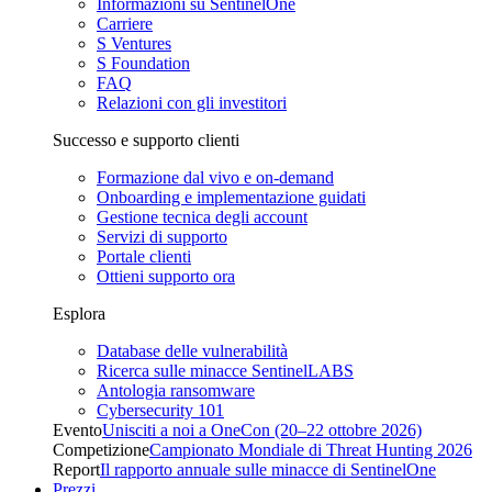
Informazioni su SentinelOne
Carriere
S Ventures
S Foundation
FAQ
Relazioni con gli investitori
Successo e supporto clienti
Formazione dal vivo e on-demand
Onboarding e implementazione guidati
Gestione tecnica degli account
Servizi di supporto
Portale clienti
Ottieni supporto ora
Esplora
Database delle vulnerabilità
Ricerca sulle minacce SentinelLABS
Antologia ransomware
Cybersecurity 101
Evento
Unisciti a noi a OneCon (20–22 ottobre 2026)
Competizione
Campionato Mondiale di Threat Hunting 2026
Report
Il rapporto annuale sulle minacce di SentinelOne
Prezzi