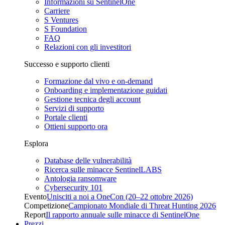
Informazioni su SentinelOne
Carriere
S Ventures
S Foundation
FAQ
Relazioni con gli investitori
Successo e supporto clienti
Formazione dal vivo e on-demand
Onboarding e implementazione guidati
Gestione tecnica degli account
Servizi di supporto
Portale clienti
Ottieni supporto ora
Esplora
Database delle vulnerabilità
Ricerca sulle minacce SentinelLABS
Antologia ransomware
Cybersecurity 101
Evento
Unisciti a noi a OneCon (20–22 ottobre 2026)
Competizione
Campionato Mondiale di Threat Hunting 2026
Report
Il rapporto annuale sulle minacce di SentinelOne
Prezzi