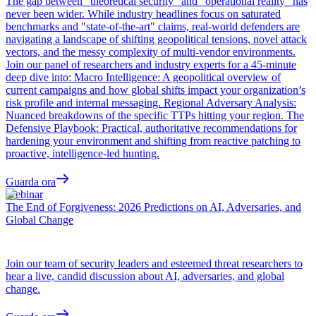
The gap between "theoretical security" and "operational reality" has
never been wider. While industry headlines focus on saturated
benchmarks and "state-of-the-art" claims, real-world defenders are
navigating a landscape of shifting geopolitical tensions, novel attack
vectors, and the messy complexity of multi-vendor environments.
Join our panel of researchers and industry experts for a 45-minute
deep dive into: Macro Intelligence: A geopolitical overview of
current campaigns and how global shifts impact your organization’s
risk profile and internal messaging. Regional Adversary Analysis:
Nuanced breakdowns of the specific TTPs hitting your region. The
Defensive Playbook: Practical, authoritative recommendations for
hardening your environment and shifting from reactive patching to
proactive, intelligence-led hunting.
Guarda ora
Webinar
The End of Forgiveness: 2026 Predictions on AI, Adversaries, and
Global Change
Join our team of security leaders and esteemed threat researchers to
hear a live, candid discussion about AI, adversaries, and global
change.