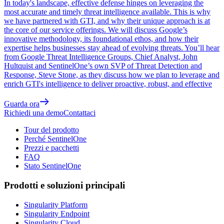
In today's landscape, effective defense hinges on leveraging the
most accurate and timely threat intelligence available. This is why
we have partnered with GTI, and why their unique approach is at
the core of our service offerings. We will discuss Google’s
innovative methodology, its foundational ethos, and how their
expertise helps businesses stay ahead of evolving threats. You’ll hear
from Google Threat Intelligence Groups, Chief Analyst, John
Hultquist and SentinelOne’s own SVP of Threat Detection and
Response, Steve Stone, as they discuss how we plan to leverage and
enrich GTI's intelligence to deliver proactive, robust, and effective
Guarda ora
Richiedi una demo
Contattaci
Tour del prodotto
Perché SentinelOne
Prezzi e pacchetti
FAQ
Stato SentinelOne
Prodotti e soluzioni principali
Singularity Platform
Singularity Endpoint
Singularity Cloud