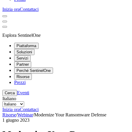
Inizia ora
Contattaci
Esplora SentinelOne
Piattaforma
Soluzioni
Servizi
Partner
Perché SentinelOne
Risorse
Prezzi
Eventi
Cerca
Italiano
Inizia ora
Contattaci
Risorse
/
Webinar
/
Modernize Your Ransomware Defense
1 giugno 2023