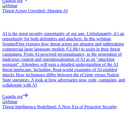
Guarda ora
Webinar
Threat Actors Unveiled: Abusing AI
AI is the great security opportunity of our age. Unfortunately, it’s an
opportunity for both defenders and attackers. In this webinar,
SentinelOne exposes how threat actors are abusing and jailbreaking
commercial large language models (LLMs) to assist in their threat
campaigns. From AI-powered reconnaissance, to the generation of
malicious content and operationalisation of AI as an “attacking
assistant”. Attendees will gain a detailed understanding of the AI
threat landscape. Including: Real-world examples of AI-enabled
attacks How techniques differ between the eCrime versus Nation
State operators. A look at how adversaries now code, campaign, and
collaborate with AI
Guarda ora
Webinar
Threat Intelligence Redefined: A New Era of Proactive Security