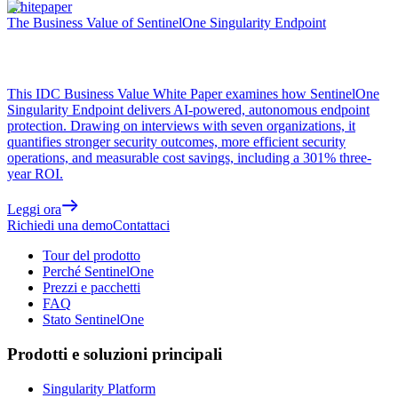
Whitepaper
The Business Value of SentinelOne Singularity Endpoint
This IDC Business Value White Paper examines how SentinelOne
Singularity Endpoint delivers AI-powered, autonomous endpoint
protection. Drawing on interviews with seven organizations, it
quantifies stronger security outcomes, more efficient security
operations, and measurable cost savings, including a 301% three-
year ROI.
Leggi ora
Richiedi una demo
Contattaci
Tour del prodotto
Perché SentinelOne
Prezzi e pacchetti
FAQ
Stato SentinelOne
Prodotti e soluzioni principali
Singularity Platform