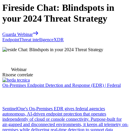
Fireside Chat: Blindspots in
your 2024 Threat Strategy
Guarda Webinar
Endpoint
Threat intelligence
XDR
Fireside Chat: Blindspots in your 2024 Threat Strategy
Webinar
Risorse correlate
Scheda tecnica
On-Premises Endpoint Detection and Response (EDR) | Federal
SentinelOne's On-Premises EDR gives federal agencies
autonomous, AI-driven endpoint protection that operates
independently of cloud or console connectivity. Purpose-built for
air-gapped and disconnected environments, it keeps all telemetry on-
premises while delivering real-time detection to support data