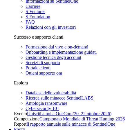
Informazioni su SentinelOne
Carriere
S Ventures
S Foundation
FAQ
Relazioni con gli investitori
Successo e supporto clienti
Formazione dal vivo e on-demand
Onboarding e implementazione guidati
Gestione tecnica degli account
Servizi di supporto
Portale clienti
Ottieni supporto ora
Esplora
Database delle vulnerabilità
Ricerca sulle minacce SentinelLABS
Antologia ransomware
Cybersecurity 101
Evento
Unisciti a noi a OneCon (20–22 ottobre 2026)
Competizione
Campionato Mondiale di Threat Hunting 2026
Report
Il rapporto annuale sulle minacce di SentinelOne
Prezzi