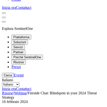
Inizia ora
Contattaci
Esplora SentinelOne
Piattaforma
Soluzioni
Servizi
Partner
Perché SentinelOne
Risorse
Prezzi
Eventi
Cerca
Italiano
Inizia ora
Contattaci
Risorse
/
Webinar
/
Fireside Chat: Blindspots in your 2024 Threat
Strategy
16 febbraio 2024