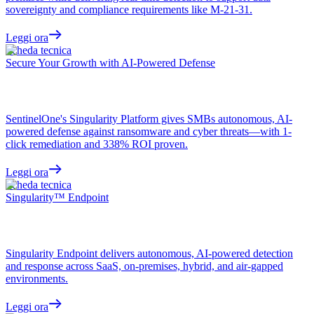
sovereignty and compliance requirements like M-21-31.
Leggi ora
Scheda tecnica
Secure Your Growth with AI-Powered Defense
SentinelOne's Singularity Platform gives SMBs autonomous, AI-
powered defense against ransomware and cyber threats—with 1-
click remediation and 338% ROI proven.
Leggi ora
Scheda tecnica
Singularity™ Endpoint
Singularity Endpoint delivers autonomous, AI-powered detection
and response across SaaS, on-premises, hybrid, and air-gapped
environments.
Leggi ora