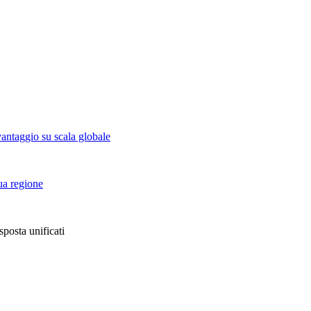
vantaggio su scala globale
tua regione
sposta unificati