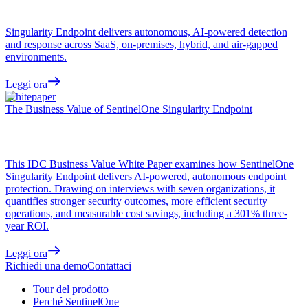
Singularity Endpoint delivers autonomous, AI-powered detection
and response across SaaS, on-premises, hybrid, and air-gapped
environments.
Leggi ora
Whitepaper
The Business Value of SentinelOne Singularity Endpoint
This IDC Business Value White Paper examines how SentinelOne
Singularity Endpoint delivers AI-powered, autonomous endpoint
protection. Drawing on interviews with seven organizations, it
quantifies stronger security outcomes, more efficient security
operations, and measurable cost savings, including a 301% three-
year ROI.
Leggi ora
Richiedi una demo
Contattaci
Tour del prodotto
Perché SentinelOne