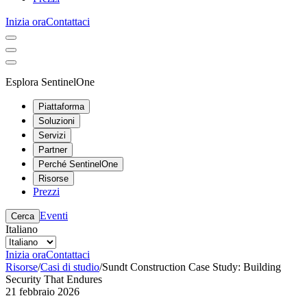
Inizia ora
Contattaci
Esplora SentinelOne
Piattaforma
Soluzioni
Servizi
Partner
Perché SentinelOne
Risorse
Prezzi
Eventi
Cerca
Italiano
Inizia ora
Contattaci
Risorse
/
Casi di studio
/
Sundt Construction Case Study: Building
Security That Endures
21 febbraio 2026