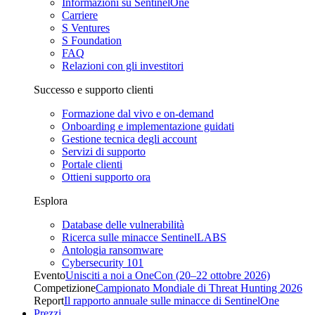
Informazioni su SentinelOne
Carriere
S Ventures
S Foundation
FAQ
Relazioni con gli investitori
Successo e supporto clienti
Formazione dal vivo e on-demand
Onboarding e implementazione guidati
Gestione tecnica degli account
Servizi di supporto
Portale clienti
Ottieni supporto ora
Esplora
Database delle vulnerabilità
Ricerca sulle minacce SentinelLABS
Antologia ransomware
Cybersecurity 101
Evento
Unisciti a noi a OneCon (20–22 ottobre 2026)
Competizione
Campionato Mondiale di Threat Hunting 2026
Report
Il rapporto annuale sulle minacce di SentinelOne
Prezzi