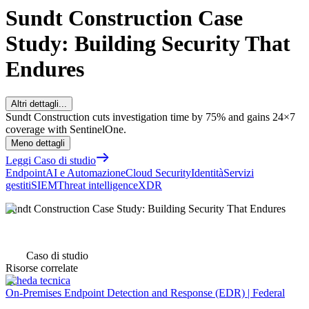
Sundt Construction Case
Study: Building Security That
Endures
Altri dettagli...
Sundt Construction cuts investigation time by 75% and gains 24×7
coverage with SentinelOne.
Meno dettagli
Leggi Caso di studio
Endpoint
AI e Automazione
Cloud Security
Identità
Servizi
gestiti
SIEM
Threat intelligence
XDR
Sundt Construction Case Study: Building Security That Endures
Caso di studio
Risorse correlate
Scheda tecnica
On-Premises Endpoint Detection and Response (EDR) | Federal