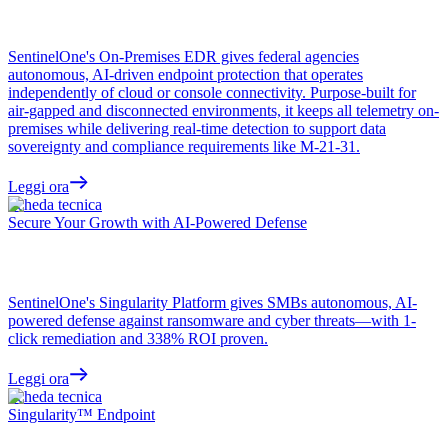
SentinelOne's On-Premises EDR gives federal agencies
autonomous, AI-driven endpoint protection that operates
independently of cloud or console connectivity. Purpose-built for
air-gapped and disconnected environments, it keeps all telemetry on-
premises while delivering real-time detection to support data
sovereignty and compliance requirements like M-21-31.
Leggi ora
Scheda tecnica
Secure Your Growth with AI-Powered Defense
SentinelOne's Singularity Platform gives SMBs autonomous, AI-
powered defense against ransomware and cyber threats—with 1-
click remediation and 338% ROI proven.
Leggi ora
Scheda tecnica
Singularity™ Endpoint