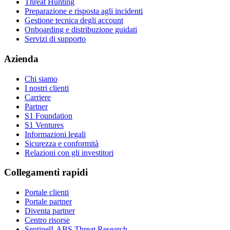
Threat Hunting
Preparazione e risposta agli incidenti
Gestione tecnica degli account
Onboarding e distribuzione guidati
Servizi di supporto
Azienda
Chi siamo
I nostri clienti
Carriere
Partner
S1 Foundation
S1 Ventures
Informazioni legali
Sicurezza e conformità
Relazioni con gli investitori
Collegamenti rapidi
Portale clienti
Portale partner
Diventa partner
Centro risorse
SentinelLABS Threat Research