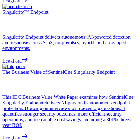
Leggi ora
Scheda tecnica
Singularity™ Endpoint
Singularity Endpoint delivers autonomous, AI-powered detection
and response across SaaS, on-premises, hybrid, and air-gapped
environments.
Leggi ora
Whitepaper
The Business Value of SentinelOne Singularity Endpoint
This IDC Business Value White Paper examines how SentinelOne
Singularity Endpoint delivers AI-powered, autonomous endpoint
protection. Drawing on interviews with seven organizations, it
quantifies stronger security outcomes, more efficient security
operations, and measurable cost savings, including a 301% three-
year ROI.
Leggi ora