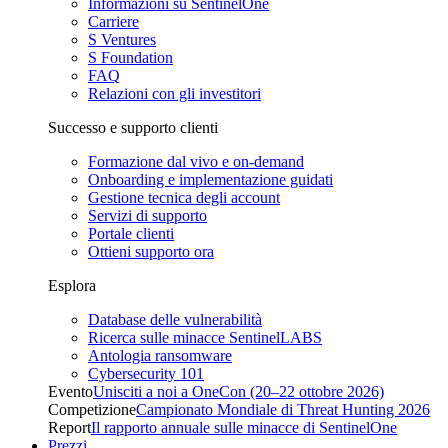
Informazioni su SentinelOne
Carriere
S Ventures
S Foundation
FAQ
Relazioni con gli investitori
Successo e supporto clienti
Formazione dal vivo e on-demand
Onboarding e implementazione guidati
Gestione tecnica degli account
Servizi di supporto
Portale clienti
Ottieni supporto ora
Esplora
Database delle vulnerabilità
Ricerca sulle minacce SentinelLABS
Antologia ransomware
Cybersecurity 101
Evento
Unisciti a noi a OneCon (20–22 ottobre 2026)
Competizione
Campionato Mondiale di Threat Hunting 2026
Report
Il rapporto annuale sulle minacce di SentinelOne
Prezzi