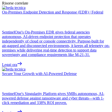
Risorse correlate
Scheda tecnica
On-Premises Endpoint Detection and Response (EDR) | Federal
SentinelOne's On-Premises EDR gives federal agencies
autonomous, AI-driven endpoint protection that operates
independently of cloud or console connectivity. Purpose-built for
air-gapped and disconnected environments, it keeps all telemetry on-
premises while delivering real-time detection to support data
sovereignty and compliance requirements like M-21-31.
Leggi ora
Scheda tecnica
Secure Your Growth with AI-Powered Defense
SentinelOne's Singularity Platform gives SMBs autonomous, AI-
powered defense against ransomware and cyber threats—with 1-
click remediation and 338% ROI proven.