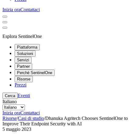
Inizia ora
Contattaci
Esplora SentinelOne
Piattaforma
Soluzioni
Servizi
Partner
Perché SentinelOne
Risorse
Prezzi
Eventi
Cerca
Italiano
Inizia ora
Contattaci
Risorse
/
Casi di studio
/
Dhanuka Agritech Chooses SentinelOne to
Improve Their Endpoint Security with AI
5 maggio 2023