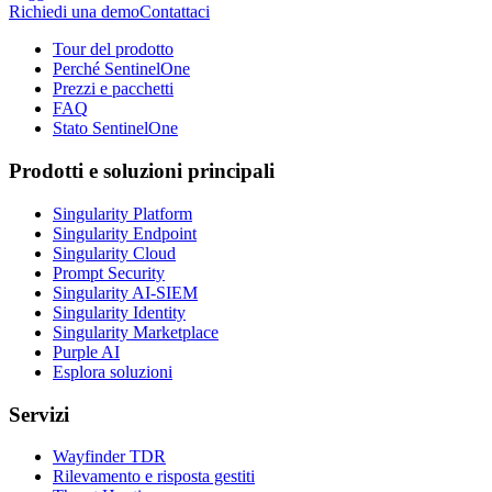
Richiedi una demo
Contattaci
Tour del prodotto
Perché SentinelOne
Prezzi e pacchetti
FAQ
Stato SentinelOne
Prodotti e soluzioni principali
Singularity Platform
Singularity Endpoint
Singularity Cloud
Prompt Security
Singularity AI-SIEM
Singularity Identity
Singularity Marketplace
Purple AI
Esplora soluzioni
Servizi
Wayfinder TDR
Rilevamento e risposta gestiti