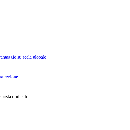
vantaggio su scala globale
tua regione
sposta unificati