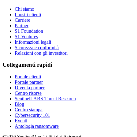
Chi siamo
I nostri clienti
Carriere
Partner
S1 Foundation
S1 Ventures
Informazioni legali
Sicurezza e conformità
Relazioni con gli investitori
Collegamenti rapidi
Portale clienti
Portale partner
Diventa partner
Centro risorse
SentinelLABS Threat Research
Blog
Centro stampa
Cybersecurity 101
Eventi
Antologia ransomware
©2026 SentinelOne, Tutti i diritti riservati