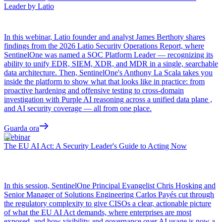
Leader by Latio
In this webinar, Latio founder and analyst James Berthoty shares
findings from the 2026 Latio Security Operations Report, where
SentinelOne was named a SOC Platform Leader — recognizing its
ability to unify EDR, SIEM, XDR, and MDR in a single, searchable
data architecture. Then, SentinelOne's Anthony La Scala takes you
inside the platform to show what that looks like in practice: from
proactive hardening and offensive testing to cross-domain
investigation with Purple AI reasoning across a unified data plane ,
and AI security coverage — all from one place.
Guarda ora
Webinar
The EU AI Act: A Security Leader's Guide to Acting Now
In this session, SentinelOne Principal Evangelist Chris Hosking and
Senior Manager of Solutions Engineering Carlos Payés cut through
the regulatory complexity to give CISOs a clear, actionable picture
of what the EU AI Act demands, where enterprises are most
exposed, and how visibility and governance over AI usage is now a