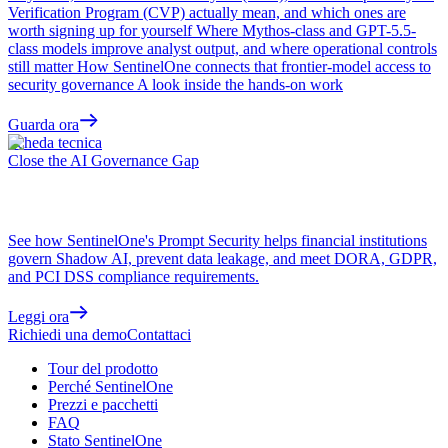
Verification Program (CVP) actually mean, and which ones are
worth signing up for yourself Where Mythos-class and GPT-5.5-
class models improve analyst output, and where operational controls
still matter How SentinelOne connects that frontier-model access to
security governance A look inside the hands-on work
Guarda ora
Scheda tecnica
Close the AI Governance Gap
See how SentinelOne's Prompt Security helps financial institutions
govern Shadow AI, prevent data leakage, and meet DORA, GDPR,
and PCI DSS compliance requirements.
Leggi ora
Richiedi una demo
Contattaci
Tour del prodotto
Perché SentinelOne
Prezzi e pacchetti
FAQ
Stato SentinelOne