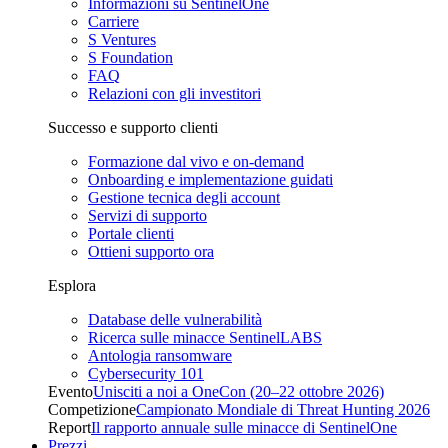
Informazioni su SentinelOne
Carriere
S Ventures
S Foundation
FAQ
Relazioni con gli investitori
Successo e supporto clienti
Formazione dal vivo e on-demand
Onboarding e implementazione guidati
Gestione tecnica degli account
Servizi di supporto
Portale clienti
Ottieni supporto ora
Esplora
Database delle vulnerabilità
Ricerca sulle minacce SentinelLABS
Antologia ransomware
Cybersecurity 101
Evento
Unisciti a noi a OneCon (20–22 ottobre 2026)
Competizione
Campionato Mondiale di Threat Hunting 2026
Report
Il rapporto annuale sulle minacce di SentinelOne
Prezzi