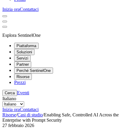
Inizia ora
Contattaci
Esplora SentinelOne
Piattaforma
Soluzioni
Servizi
Partner
Perché SentinelOne
Risorse
Prezzi
Eventi
Cerca
Italiano
Inizia ora
Contattaci
Risorse
/
Casi di studio
/
Enabling Safe, Controlled AI Across the
Enterprise with Prompt Security
27 febbraio 2026