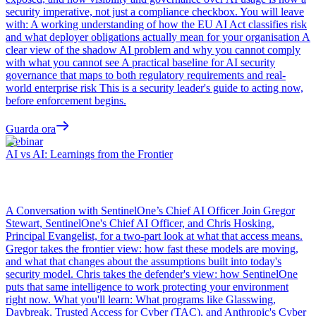
security imperative, not just a compliance checkbox. You will leave
with: A working understanding of how the EU AI Act classifies risk
and what deployer obligations actually mean for your organisation A
clear view of the shadow AI problem and why you cannot comply
with what you cannot see A practical baseline for AI security
governance that maps to both regulatory requirements and real-
world enterprise risk This is a security leader's guide to acting now,
before enforcement begins.
Guarda ora
Webinar
AI vs AI: Learnings from the Frontier
A Conversation with SentinelOne’s Chief AI Officer Join Gregor
Stewart, SentinelOne's Chief AI Officer, and Chris Hosking,
Principal Evangelist, for a two-part look at what that access means.
Gregor takes the frontier view: how fast these models are moving,
and what that changes about the assumptions built into today's
security model. Chris takes the defender's view: how SentinelOne
puts that same intelligence to work protecting your environment
right now. What you'll learn: What programs like Glasswing,
Daybreak, Trusted Access for Cyber (TAC), and Anthropic's Cyber