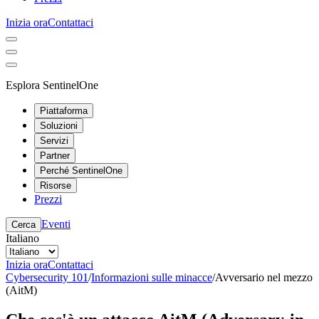
Inizia ora
Contattaci
Esplora SentinelOne
Piattaforma
Soluzioni
Servizi
Partner
Perché SentinelOne
Risorse
Prezzi
Eventi
Cerca
Italiano
Inizia ora
Contattaci
Cybersecurity 101
/
Informazioni sulle minacce
/
Avversario nel mezzo
(AitM)