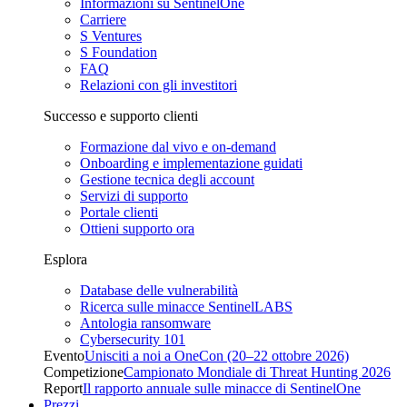
Informazioni su SentinelOne
Carriere
S Ventures
S Foundation
FAQ
Relazioni con gli investitori
Successo e supporto clienti
Formazione dal vivo e on-demand
Onboarding e implementazione guidati
Gestione tecnica degli account
Servizi di supporto
Portale clienti
Ottieni supporto ora
Esplora
Database delle vulnerabilità
Ricerca sulle minacce SentinelLABS
Antologia ransomware
Cybersecurity 101
Evento
Unisciti a noi a OneCon (20–22 ottobre 2026)
Competizione
Campionato Mondiale di Threat Hunting 2026
Report
Il rapporto annuale sulle minacce di SentinelOne
Prezzi