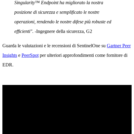
Singularity™ Endpoint ha migliorato la nostra
posizione di sicurezza e semplificato le nostre
operazioni, rendendo le nostre difese più robuste ed
efficienti".
-Ingegnere della sicurezza, G2
Guarda le valutazioni e le recensioni di SentinelOne su
Gartner Peer
Insights
e
PeerSpot
per ulteriori approfondimenti come fornitore di
EDR.
Scoprite una protezione degli endpoint senza
precedenti
Scoprite come la sicurezza degli endpoint con AI di SentinelOne
può aiutarvi a prevenire, rilevare e rispondere alle minacce