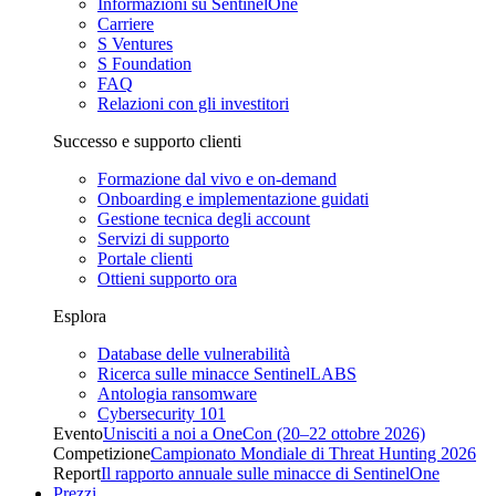
Informazioni su SentinelOne
Carriere
S Ventures
S Foundation
FAQ
Relazioni con gli investitori
Successo e supporto clienti
Formazione dal vivo e on-demand
Onboarding e implementazione guidati
Gestione tecnica degli account
Servizi di supporto
Portale clienti
Ottieni supporto ora
Esplora
Database delle vulnerabilità
Ricerca sulle minacce SentinelLABS
Antologia ransomware
Cybersecurity 101
Evento
Unisciti a noi a OneCon (20–22 ottobre 2026)
Competizione
Campionato Mondiale di Threat Hunting 2026
Report
Il rapporto annuale sulle minacce di SentinelOne
Prezzi