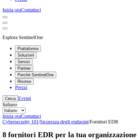
Inizia ora
Contattaci
Esplora SentinelOne
Piattaforma
Soluzioni
Servizi
Partner
Perché SentinelOne
Risorse
Prezzi
Eventi
Cerca
Italiano
Inizia ora
Contattaci
Cybersecurity 101
/
Sicurezza degli endpoint
/
Fornitori EDR
8 fornitori EDR per la tua organizzazione