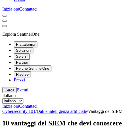
Inizia ora
Contattaci
Esplora SentinelOne
Piattaforma
Soluzioni
Servizi
Partner
Perché SentinelOne
Risorse
Prezzi
Eventi
Cerca
Italiano
Inizia ora
Contattaci
Cybersecurity 101
/
Dati e intelligenza artificiale
/
Vantaggi del SIEM
10 vantaggi del SIEM che devi conoscere