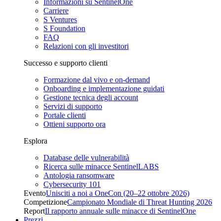
Informazioni su SentinelOne
Carriere
S Ventures
S Foundation
FAQ
Relazioni con gli investitori
Successo e supporto clienti
Formazione dal vivo e on-demand
Onboarding e implementazione guidati
Gestione tecnica degli account
Servizi di supporto
Portale clienti
Ottieni supporto ora
Esplora
Database delle vulnerabilità
Ricerca sulle minacce SentinelLABS
Antologia ransomware
Cybersecurity 101
Evento
Unisciti a noi a OneCon (20–22 ottobre 2026)
Competizione
Campionato Mondiale di Threat Hunting 2026
Report
Il rapporto annuale sulle minacce di SentinelOne
Prezzi