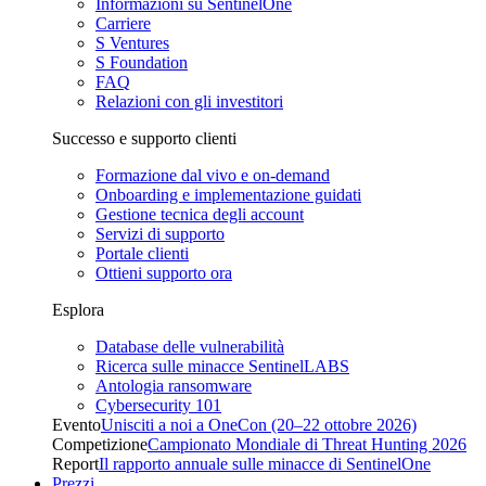
Informazioni su SentinelOne
Carriere
S Ventures
S Foundation
FAQ
Relazioni con gli investitori
Successo e supporto clienti
Formazione dal vivo e on-demand
Onboarding e implementazione guidati
Gestione tecnica degli account
Servizi di supporto
Portale clienti
Ottieni supporto ora
Esplora
Database delle vulnerabilità
Ricerca sulle minacce SentinelLABS
Antologia ransomware
Cybersecurity 101
Evento
Unisciti a noi a OneCon (20–22 ottobre 2026)
Competizione
Campionato Mondiale di Threat Hunting 2026
Report
Il rapporto annuale sulle minacce di SentinelOne
Prezzi