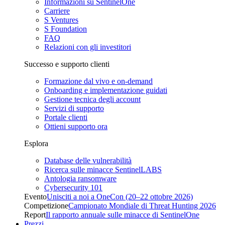
Informazioni su SentinelOne
Carriere
S Ventures
S Foundation
FAQ
Relazioni con gli investitori
Successo e supporto clienti
Formazione dal vivo e on-demand
Onboarding e implementazione guidati
Gestione tecnica degli account
Servizi di supporto
Portale clienti
Ottieni supporto ora
Esplora
Database delle vulnerabilità
Ricerca sulle minacce SentinelLABS
Antologia ransomware
Cybersecurity 101
Evento
Unisciti a noi a OneCon (20–22 ottobre 2026)
Competizione
Campionato Mondiale di Threat Hunting 2026
Report
Il rapporto annuale sulle minacce di SentinelOne
Prezzi