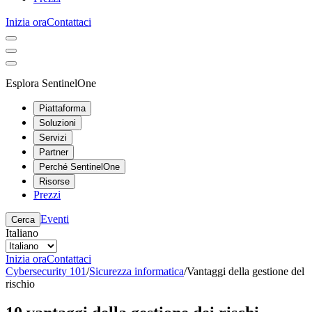
Inizia ora
Contattaci
Esplora SentinelOne
Piattaforma
Soluzioni
Servizi
Partner
Perché SentinelOne
Risorse
Prezzi
Eventi
Cerca
Italiano
Inizia ora
Contattaci
Cybersecurity 101
/
Sicurezza informatica
/
Vantaggi della gestione del
rischio