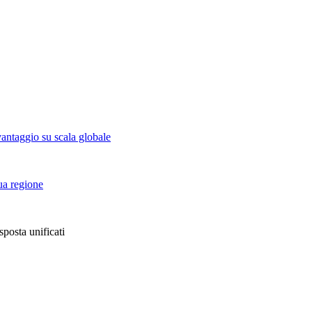
vantaggio su scala globale
tua regione
sposta unificati