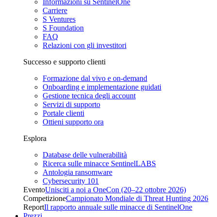
Informazioni su SentinelOne
Carriere
S Ventures
S Foundation
FAQ
Relazioni con gli investitori
Successo e supporto clienti
Formazione dal vivo e on-demand
Onboarding e implementazione guidati
Gestione tecnica degli account
Servizi di supporto
Portale clienti
Ottieni supporto ora
Esplora
Database delle vulnerabilità
Ricerca sulle minacce SentinelLABS
Antologia ransomware
Cybersecurity 101
Evento
Unisciti a noi a OneCon (20–22 ottobre 2026)
Competizione
Campionato Mondiale di Threat Hunting 2026
Report
Il rapporto annuale sulle minacce di SentinelOne
Prezzi