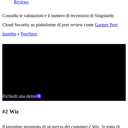
Reviews
Consulta le valutazioni e il numero di recensioni di Singularity
Cloud Security su piattaforme di peer review come
Gartner Peer
Insights
e
PeerSpot
.
Vedere SentinelOne in azione
Scoprite come la sicurezza del cloud basata sull'intelligenza
artificiale può proteggere la vostra organizzazione con una demo
individuale con un esperto dei prodotti SentinelOne.
Richiedi una demo
#2 Wiz
Il prossimo strumento di sicurezza dei container è Wiz. Si tratta di