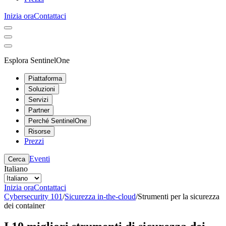
Inizia ora
Contattaci
Esplora SentinelOne
Piattaforma
Soluzioni
Servizi
Partner
Perché SentinelOne
Risorse
Prezzi
Eventi
Cerca
Italiano
Inizia ora
Contattaci
Cybersecurity 101
/
Sicurezza in-the-cloud
/
Strumenti per la sicurezza
dei container