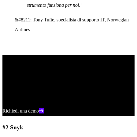
strumento funziona per noi."
&#8211; Tony Tufte, specialista di supporto IT, Norwegian
Airlines
Vedere SentinelOne in azione
Scoprite come la sicurezza del cloud basata sull'intelligenza
artificiale può proteggere la vostra organizzazione con una demo
individuale con un esperto dei prodotti SentinelOne.
Richiedi una demo
#2 Snyk