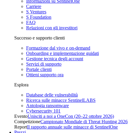
Informazioni su SentinelOne
Carriere
S Ventures
S Foundation
FAQ
Relazioni con gli investitori
Successo e supporto clienti
Formazione dal vivo e on-demand
Onboarding e implementazione guidati
Gestione tecnica degli account
Servizi di supporto
Portale clienti
Ottieni supporto ora
Esplora
Database delle vulnerabilità
Ricerca sulle minacce SentinelLABS
Antologia ransomware
Cybersecurity 101
Evento
Unisciti a noi a OneCon (20–22 ottobre 2026)
Competizione
Campionato Mondiale di Threat Hunting 2026
Report
Il rapporto annuale sulle minacce di SentinelOne
Prezzi