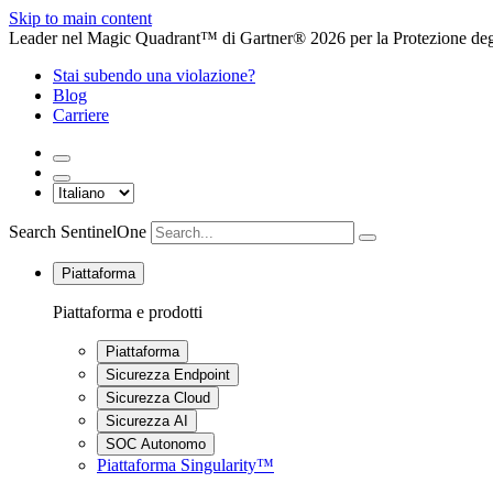
Skip to main content
Leader nel Magic Quadrant™ di Gartner® 2026 per la Protezione degl
Stai subendo una violazione?
Blog
Carriere
Search SentinelOne
Piattaforma
Piattaforma e prodotti
Piattaforma
Sicurezza Endpoint
Sicurezza Cloud
Sicurezza AI
SOC Autonomo
Piattaforma Singularity™