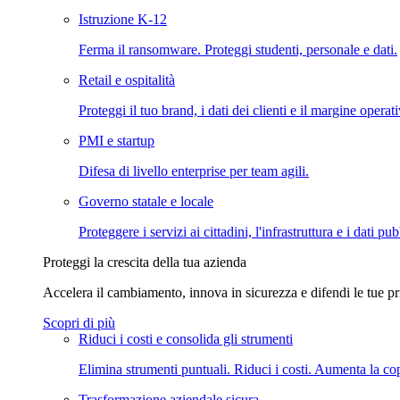
Istruzione K-12
Ferma il ransomware. Proteggi studenti, personale e dati.
Retail e ospitalità
Proteggi il tuo brand, i dati dei clienti e il margine operat
PMI e startup
Difesa di livello enterprise per team agili.
Governo statale e locale
Proteggere i servizi ai cittadini, l'infrastruttura e i dati pub
Proteggi la crescita della tua azienda
Accelera il cambiamento, innova in sicurezza e difendi le tue pri
Scopri di più
Riduci i costi e consolida gli strumenti
Elimina strumenti puntuali. Riduci i costi. Aumenta la co
Trasformazione aziendale sicura