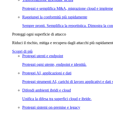
Proteggi e semplifica M&A, migrazione cloud e impleme
Raggiungi la conformità più rapidamente
Sempre pronti. Semplifica la reportistica. Dimostra la con
Proteggi ogni superficie di attacco
Riduci il rischio, mitiga e recupera dagli attacchi più rapidament
Scopri di più
Proteggi utenti e endpoint
Proteggi ogni utente, endpoint e identità.
Proteggi AI, applicazioni e dati
Proteggi strumenti AI, carichi di lavoro applicativi e dati s
Difendi ambienti ibridi e cloud
Unifica la difesa tra superfici cloud e ibride.
Proteggi sistemi on-premise e legacy