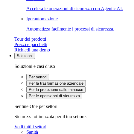
Accelera le operazioni di sicurezza con Agentic AI.
Iperautomazione
Automatizza facilmente i processi di sicurezza.
Tour dei prodotti
Prezzi e pacchetti
Richiedi una demo
Soluzioni
Soluzioni e casi d'uso
Per settori
Per la trasformazione aziendale
Per la protezione dalle minacce
Per le operazioni di sicurezza
SentinelOne per settori
Sicurezza ottimizzata per il tuo settore.
Vedi tutti i settori
Sanità