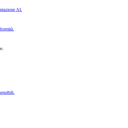
ntazione AI.
formità.
e.
ensibili.