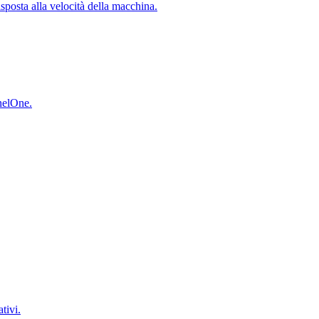
isposta alla velocità della macchina.
inelOne.
tivi.