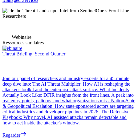
Managed Services
Inside the Threat Landscape: Intel from SentinelOne’s Front Line
Researchers
Webinaire
Ressources similaires
Webinaire
Threat Briefing: Second Quarter
Join our panel of researchers and industry experts for a 45-minute
deep dive into: The AI Threat Multiplier: How AI is reshaping the
attacker's toolkit and the enterprise attack surface. What Incidents
Actually Look Like: DFIR insights from the front lines. A peak into
real entry points, patterns, and what organizations miss. Nation-State
& Geopolitical Escalation: How state-sponsored actors are targeting
critical industries and developer pipelines in 2026. The Defensive
Playbook: Why novel, AI-assisted attacks remain detectable and
how to act inside the attacker's window.
Regarder