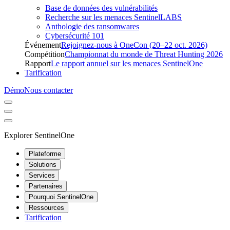
Base de données des vulnérabilités
Recherche sur les menaces SentinelLABS
Anthologie des ransomwares
Cybersécurité 101
Événement
Rejoignez-nous à OneCon (20–22 oct. 2026)
Compétition
Championnat du monde de Threat Hunting 2026
Rapport
Le rapport annuel sur les menaces SentinelOne
Tarification
Démo
Nous contacter
Explorer SentinelOne
Plateforme
Solutions
Services
Partenaires
Pourquoi SentinelOne
Ressources
Tarification