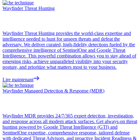
Fiche technique
Wayfinder Threat Hunting
Wayfinder Threat Hunting provides the world-class expertise and
intelligence needed to hunt for unseen threats and defeat the
adversary. We deliver curated, high-fidelity detections fueled by the
comprehensive intelligence of SentinelOne and Google Threat
Intelligence. This powerful combination allows you to stay ahead of
emerging risks, achieve unparalleled visibility into your security
posture, and prioritize what matters most to your business.
Lire maintenant
Fiche technique
Wayfinder Managed Detection & Response (MDR)
Wayfinder MDR provides 24/7/365 expert detection, investigation,
and response across all modern attack surfaces. Get always-on threat
hunting powered by Google Threat Intelligence (GTI) and
SentinelOne expertise, comprehensive response, tailored defense
with dedicated Threat Advisors, and proactive Incident Readiness &