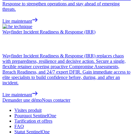
Response to strengthen operations and stay ahead of emerging
threats.
Lire maintenant
Fiche technique
Wayfinder Incident Readiness & Response (IRR)
Wayfinder Incident Readiness & Response (IRR) replaces chaos
with preparedness, resilience and decisive action. Secure a single,
flexible retainer covering proactive Compromise Assessments,
Breach Readiness, and 24/7 expert DFIR. Gain immediate access to
elite specialists to build confidence before, during, and after an
incident.
Lire maintenant
Demander une démo
Nous contacter
Visites produit
Pourquoi SentinelOne
Tarification et offres
FAQ
Statut SentinelOne