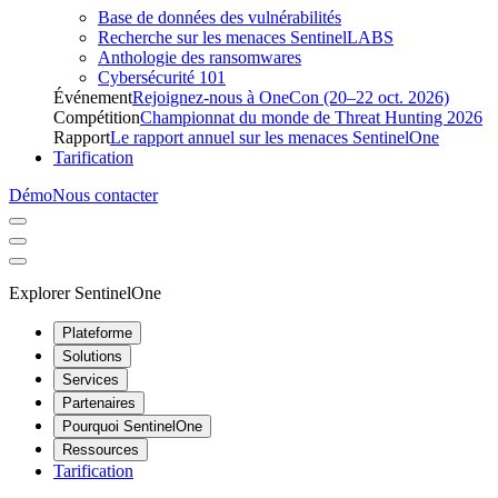
Base de données des vulnérabilités
Recherche sur les menaces SentinelLABS
Anthologie des ransomwares
Cybersécurité 101
Événement
Rejoignez-nous à OneCon (20–22 oct. 2026)
Compétition
Championnat du monde de Threat Hunting 2026
Rapport
Le rapport annuel sur les menaces SentinelOne
Tarification
Démo
Nous contacter
Explorer SentinelOne
Plateforme
Solutions
Services
Partenaires
Pourquoi SentinelOne
Ressources
Tarification