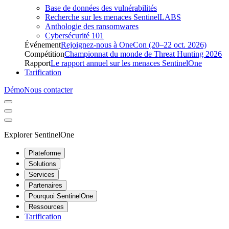
Base de données des vulnérabilités
Recherche sur les menaces SentinelLABS
Anthologie des ransomwares
Cybersécurité 101
Événement
Rejoignez-nous à OneCon (20–22 oct. 2026)
Compétition
Championnat du monde de Threat Hunting 2026
Rapport
Le rapport annuel sur les menaces SentinelOne
Tarification
Démo
Nous contacter
Explorer SentinelOne
Plateforme
Solutions
Services
Partenaires
Pourquoi SentinelOne
Ressources
Tarification