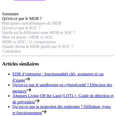
Sommaire
Qu'est-ce que le MDR ?
Principales caractéristiques du MDR
Qu'est-ce que le SOC ?
Quelle est la différence entre MDR et SOC ?
Mise en œuvre : MDR vs SOC
MDR vs SOC : 11 comparaisons
Quand choisir le MDR plutôt que le SOC ?
Conclusion
Articles similaires
EDR d’entreprise : fonctionnalités clés, avantages et cas
d’usage
Qu'est-ce que le sandboxing en cybersécurité ? Détection des
menaces
Attaques Living Off the Land (LOTL) : Guide de détection et
de prévention
Qu’est-ce que la protection des endpoints ? Définition, types
et fonctionnement