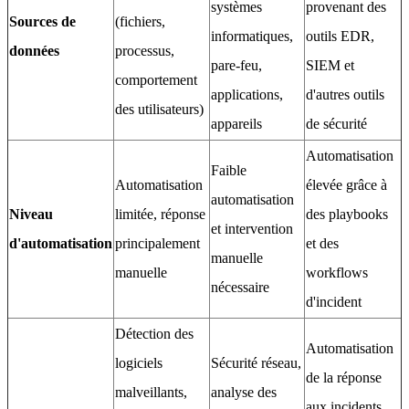
systèmes
provenant des
Sources de
(fichiers,
informatiques,
outils EDR,
données
processus,
pare-feu,
SIEM et
comportement
applications,
d'autres outils
des utilisateurs)
appareils
de sécurité
Automatisation
Faible
Automatisation
élevée grâce à
automatisation
Niveau
limitée, réponse
des playbooks
et intervention
d'automatisation
principalement
et des
manuelle
manuelle
workflows
nécessaire
d'incident
Détection des
Automatisation
logiciels
Sécurité réseau,
de la réponse
malveillants,
analyse des
aux incidents,