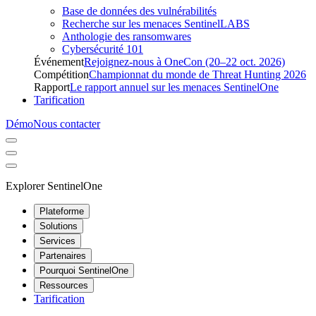
Base de données des vulnérabilités
Recherche sur les menaces SentinelLABS
Anthologie des ransomwares
Cybersécurité 101
Événement
Rejoignez-nous à OneCon (20–22 oct. 2026)
Compétition
Championnat du monde de Threat Hunting 2026
Rapport
Le rapport annuel sur les menaces SentinelOne
Tarification
Démo
Nous contacter
Explorer SentinelOne
Plateforme
Solutions
Services
Partenaires
Pourquoi SentinelOne
Ressources
Tarification