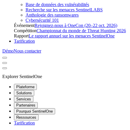
Base de données des vulnérabilités
Recherche sur les menaces SentinelLABS
Anthologie des ransomwares
Cybersécurité 101
Événement
Rejoignez-nous à OneCon (20–22 oct. 2026)
Compétition
Championnat du monde de Threat Hunting 2026
Rapport
Le rapport annuel sur les menaces SentinelOne
Tarification
Démo
Nous contacter
Explorer SentinelOne
Plateforme
Solutions
Services
Partenaires
Pourquoi SentinelOne
Ressources
Tarification