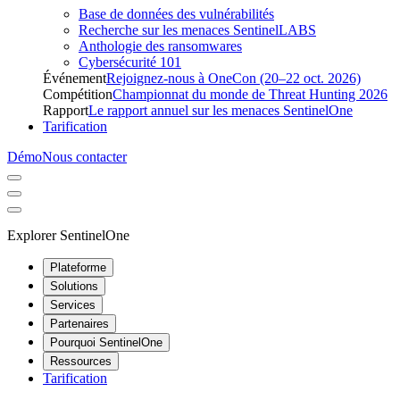
Base de données des vulnérabilités
Recherche sur les menaces SentinelLABS
Anthologie des ransomwares
Cybersécurité 101
Événement
Rejoignez-nous à OneCon (20–22 oct. 2026)
Compétition
Championnat du monde de Threat Hunting 2026
Rapport
Le rapport annuel sur les menaces SentinelOne
Tarification
Démo
Nous contacter
Explorer SentinelOne
Plateforme
Solutions
Services
Partenaires
Pourquoi SentinelOne
Ressources
Tarification