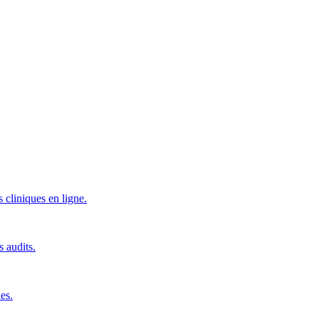
 cliniques en ligne.
s audits.
es.