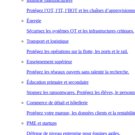
Industrie manufacturière
Protégez l’OT, l’IT, l’IIOT et les chaînes d’approvisionn
Énergie
Sécurisez les systèmes OT et les infrastructures critiques.
Transport et logistique
Protégez les opérations sur la flotte, les ports et le rail.
Enseignement supérieur
Protégez les réseaux ouverts sans ralentir la recherche.
Éducation primaire et secondaire
Stoppez les ransomwares. Protégez les élèves, le personne
Commerce de détail et hôtellerie
Protégez votre marque, les données clients et la rentabilit
PME et startups
Défense de niveau entreprise pour équipes agiles.