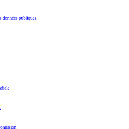
les données publiques.
diale.
.
romission.