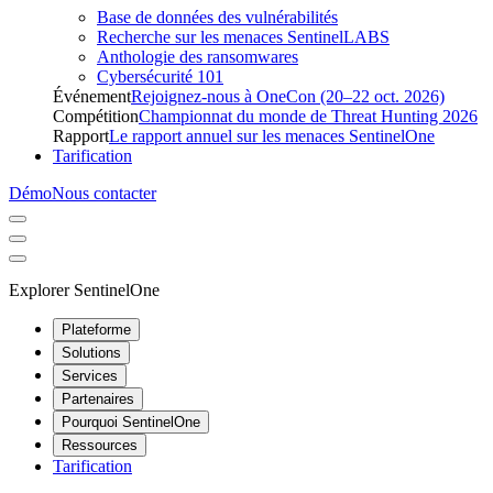
Base de données des vulnérabilités
Recherche sur les menaces SentinelLABS
Anthologie des ransomwares
Cybersécurité 101
Événement
Rejoignez-nous à OneCon (20–22 oct. 2026)
Compétition
Championnat du monde de Threat Hunting 2026
Rapport
Le rapport annuel sur les menaces SentinelOne
Tarification
Démo
Nous contacter
Explorer SentinelOne
Plateforme
Solutions
Services
Partenaires
Pourquoi SentinelOne
Ressources
Tarification