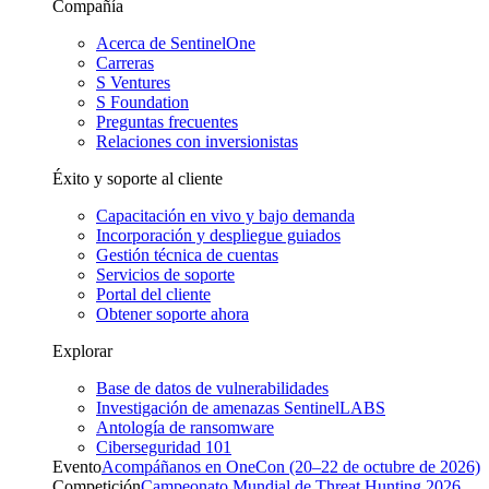
Compañía
Acerca de SentinelOne
Carreras
S Ventures
S Foundation
Preguntas frecuentes
Relaciones con inversionistas
Éxito y soporte al cliente
Capacitación en vivo y bajo demanda
Incorporación y despliegue guiados
Gestión técnica de cuentas
Servicios de soporte
Portal del cliente
Obtener soporte ahora
Explorar
Base de datos de vulnerabilidades
Investigación de amenazas SentinelLABS
Antología de ransomware
Ciberseguridad 101
Evento
Acompáñanos en OneCon (20–22 de octubre de 2026)
Competición
Campeonato Mundial de Threat Hunting 2026