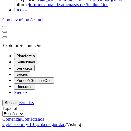
Informe
Informe anual de amenazas de SentinelOne
Precios
Comenzar
Contáctanos
Explorar SentinelOne
Plataforma
Soluciones
Servicios
Socios
Por qué SentinelOne
Recursos
Precios
Eventos
Buscar
Español
Comenzar
Contáctanos
Cybersecurity 101
/
Ciberseguridad
/
Vishing