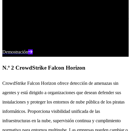
Vea SentinelOne en acción
Descubra cómo la seguridad en la nube basada en IA puede proteger
su organización en una demostración individual con un experto en
productos SentinelOne.
Demostración
N.º 2 CrowdStrike Falcon Horizon
CrowdStrike Falcon Horizon ofrece detección de amenazas sin
agentes y está dirigido a organizaciones que desean defender sus
instalaciones y proteger los entornos de nube pública de los piratas
informáticos. Proporciona visibilidad unificada de las
infraestructuras en la nube, supervisión continua y cumplimiento
normativo para entornos multinube. Las empresas pueden cambiar o