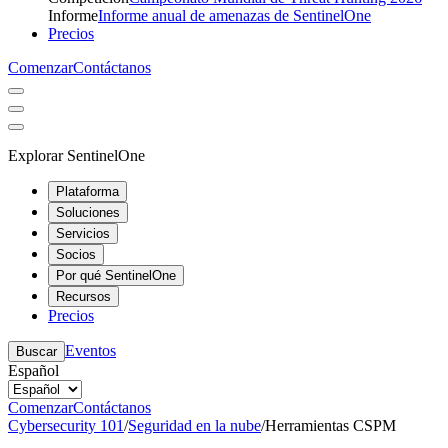
Informe
Informe anual de amenazas de SentinelOne
Precios
Comenzar
Contáctanos
Explorar SentinelOne
Plataforma
Soluciones
Servicios
Socios
Por qué SentinelOne
Recursos
Precios
Eventos
Buscar
Español
Comenzar
Contáctanos
Cybersecurity 101
/
Seguridad en la nube
/
Herramientas CSPM