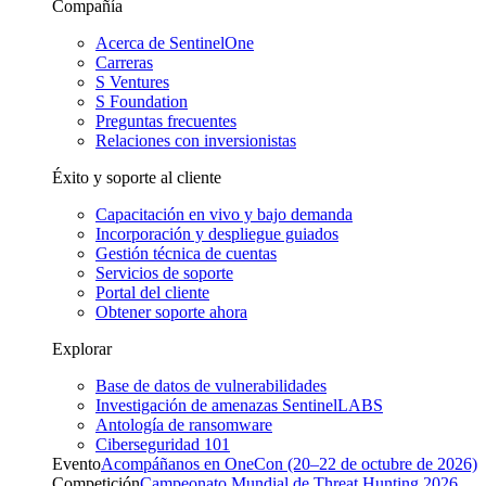
Compañía
Acerca de SentinelOne
Carreras
S Ventures
S Foundation
Preguntas frecuentes
Relaciones con inversionistas
Éxito y soporte al cliente
Capacitación en vivo y bajo demanda
Incorporación y despliegue guiados
Gestión técnica de cuentas
Servicios de soporte
Portal del cliente
Obtener soporte ahora
Explorar
Base de datos de vulnerabilidades
Investigación de amenazas SentinelLABS
Antología de ransomware
Ciberseguridad 101
Evento
Acompáñanos en OneCon (20–22 de octubre de 2026)
Competición
Campeonato Mundial de Threat Hunting 2026