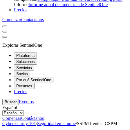
Informe
Informe anual de amenazas de SentinelOne
Precios
Comenzar
Contáctanos
Explorar SentinelOne
Plataforma
Soluciones
Servicios
Socios
Por qué SentinelOne
Recursos
Precios
Eventos
Buscar
Español
Comenzar
Contáctanos
Cybersecurity 101
/
Seguridad en la nube
/
SSPM frente a CSPM