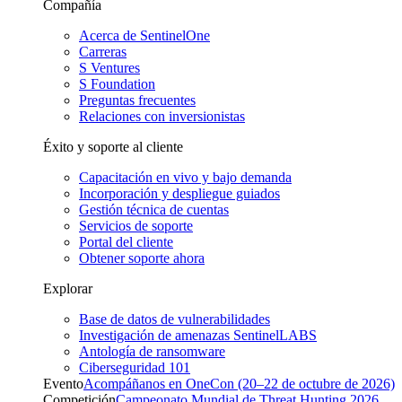
Compañía
Acerca de SentinelOne
Carreras
S Ventures
S Foundation
Preguntas frecuentes
Relaciones con inversionistas
Éxito y soporte al cliente
Capacitación en vivo y bajo demanda
Incorporación y despliegue guiados
Gestión técnica de cuentas
Servicios de soporte
Portal del cliente
Obtener soporte ahora
Explorar
Base de datos de vulnerabilidades
Investigación de amenazas SentinelLABS
Antología de ransomware
Ciberseguridad 101
Evento
Acompáñanos en OneCon (20–22 de octubre de 2026)
Competición
Campeonato Mundial de Threat Hunting 2026