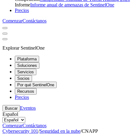
Informe
Informe anual de amenazas de SentinelOne
Precios
Comenzar
Contáctanos
Explorar SentinelOne
Plataforma
Soluciones
Servicios
Socios
Por qué SentinelOne
Recursos
Precios
Eventos
Buscar
Español
Comenzar
Contáctanos
Cybersecurity 101
/
Seguridad en la nube
/
CNAPP