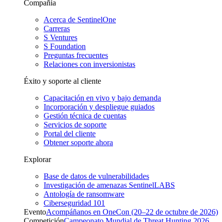
Compañía
Acerca de SentinelOne
Carreras
S Ventures
S Foundation
Preguntas frecuentes
Relaciones con inversionistas
Éxito y soporte al cliente
Capacitación en vivo y bajo demanda
Incorporación y despliegue guiados
Gestión técnica de cuentas
Servicios de soporte
Portal del cliente
Obtener soporte ahora
Explorar
Base de datos de vulnerabilidades
Investigación de amenazas SentinelLABS
Antología de ransomware
Ciberseguridad 101
Evento
Acompáñanos en OneCon (20–22 de octubre de 2026)
Competición
Campeonato Mundial de Threat Hunting 2026