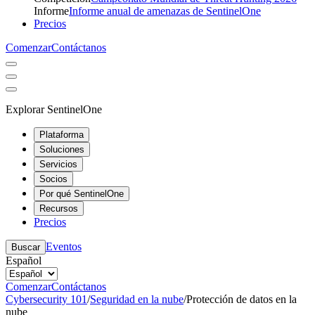
Informe
Informe anual de amenazas de SentinelOne
Precios
Comenzar
Contáctanos
Explorar SentinelOne
Plataforma
Soluciones
Servicios
Socios
Por qué SentinelOne
Recursos
Precios
Eventos
Buscar
Español
Comenzar
Contáctanos
Cybersecurity 101
/
Seguridad en la nube
/
Protección de datos en la
nube