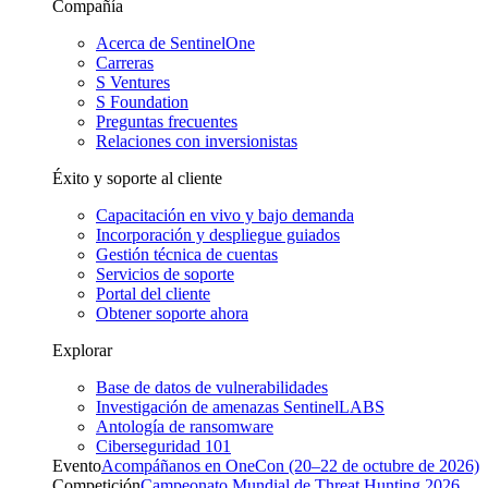
Compañía
Acerca de SentinelOne
Carreras
S Ventures
S Foundation
Preguntas frecuentes
Relaciones con inversionistas
Éxito y soporte al cliente
Capacitación en vivo y bajo demanda
Incorporación y despliegue guiados
Gestión técnica de cuentas
Servicios de soporte
Portal del cliente
Obtener soporte ahora
Explorar
Base de datos de vulnerabilidades
Investigación de amenazas SentinelLABS
Antología de ransomware
Ciberseguridad 101
Evento
Acompáñanos en OneCon (20–22 de octubre de 2026)
Competición
Campeonato Mundial de Threat Hunting 2026