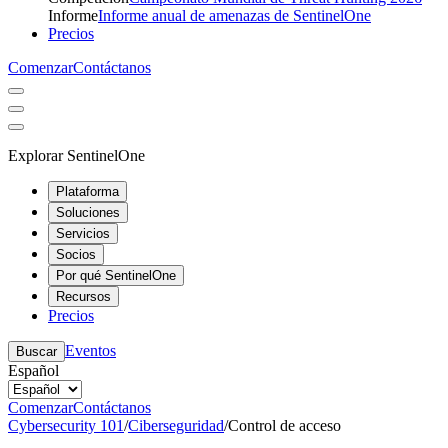
Informe
Informe anual de amenazas de SentinelOne
Precios
Comenzar
Contáctanos
Explorar SentinelOne
Plataforma
Soluciones
Servicios
Socios
Por qué SentinelOne
Recursos
Precios
Eventos
Buscar
Español
Comenzar
Contáctanos
Cybersecurity 101
/
Ciberseguridad
/
Control de acceso