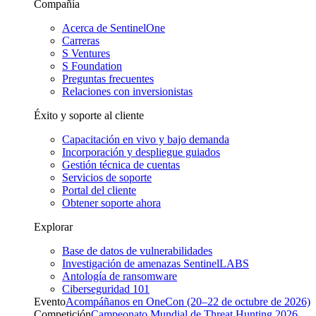
Compañía
Acerca de SentinelOne
Carreras
S Ventures
S Foundation
Preguntas frecuentes
Relaciones con inversionistas
Éxito y soporte al cliente
Capacitación en vivo y bajo demanda
Incorporación y despliegue guiados
Gestión técnica de cuentas
Servicios de soporte
Portal del cliente
Obtener soporte ahora
Explorar
Base de datos de vulnerabilidades
Investigación de amenazas SentinelLABS
Antología de ransomware
Ciberseguridad 101
Evento
Acompáñanos en OneCon (20–22 de octubre de 2026)
Competición
Campeonato Mundial de Threat Hunting 2026