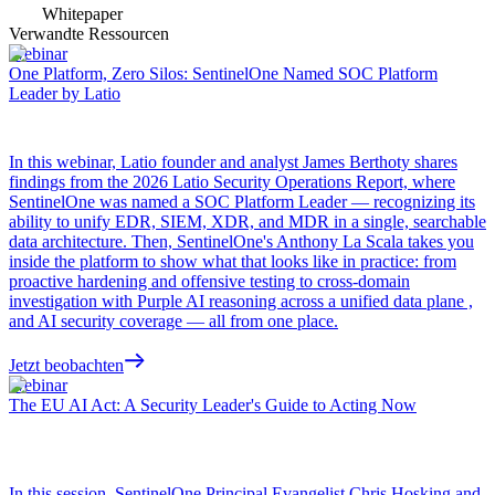
Whitepaper
Verwandte Ressourcen
Webinar
One Platform, Zero Silos: SentinelOne Named SOC Platform
Leader by Latio
In this webinar, Latio founder and analyst James Berthoty shares
findings from the 2026 Latio Security Operations Report, where
SentinelOne was named a SOC Platform Leader — recognizing its
ability to unify EDR, SIEM, XDR, and MDR in a single, searchable
data architecture. Then, SentinelOne's Anthony La Scala takes you
inside the platform to show what that looks like in practice: from
proactive hardening and offensive testing to cross-domain
investigation with Purple AI reasoning across a unified data plane ,
and AI security coverage — all from one place.
Jetzt beobachten
Webinar
The EU AI Act: A Security Leader's Guide to Acting Now
In this session, SentinelOne Principal Evangelist Chris Hosking and