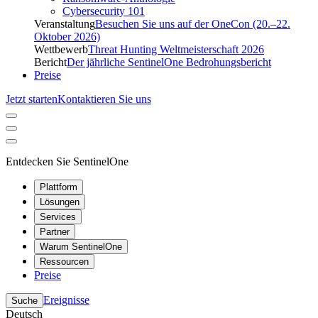
Cybersecurity 101
Veranstaltung
Besuchen Sie uns auf der OneCon (20.–22.
Oktober 2026)
Wettbewerb
Threat Hunting Weltmeisterschaft 2026
Bericht
Der jährliche SentinelOne Bedrohungsbericht
Preise
Jetzt starten
Kontaktieren Sie uns
Entdecken Sie SentinelOne
Plattform
Lösungen
Services
Partner
Warum SentinelOne
Ressourcen
Preise
Ereignisse
Suche
Deutsch