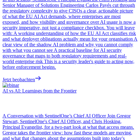
Senior Manager of Solutions Engineering Carlos Payés cut through
the regulatory complexity to give CISOs a clear, actionable picture
of what the EU AI Act demands, where enterprises are most
exposed, and how visibility and governance over AI usage is now a
security imperative, not just a compliance checkbox. You will leave
with: A working understanding of how the EU AI Act classifies risk
and what deployer obligations actually mean for your organisation A
clear view of the shadow AI problem and why you cannot comply
with what you cannot see A practical baseline for AI security
governance that maps to both regulatory requirements and real-
world enterprise risk This is a security leader's guide to acting now,
before enforcement begins.
Jetzt beobachten
Webinar
AI vs AI: Learnings from the Frontier
A Conversation with SentinelOne’s Chief AI Officer Join Gregor
Stewart, SentinelOne's Chief AI Officer, and Chris Hosking,
Principal Evangelist, for a two-part look at what that access means.
Gregor takes the frontier view: how fast these models are moving,
and what that changes about the assumptions built into today's