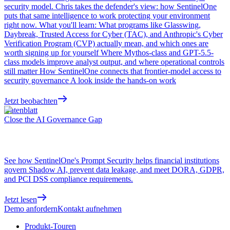
security model. Chris takes the defender's view: how SentinelOne
puts that same intelligence to work protecting your environment
right now. What you'll learn: What programs like Glasswing,
Daybreak, Trusted Access for Cyber (TAC), and Anthropic's Cyber
Verification Program (CVP) actually mean, and which ones are
worth signing up for yourself Where Mythos-class and GPT-5.5-
class models improve analyst output, and where operational controls
still matter How SentinelOne connects that frontier-model access to
security governance A look inside the hands-on work
Jetzt beobachten
Datenblatt
Close the AI Governance Gap
See how SentinelOne's Prompt Security helps financial institutions
govern Shadow AI, prevent data leakage, and meet DORA, GDPR,
and PCI DSS compliance requirements.
Jetzt lesen
Demo anfordern
Kontakt aufnehmen
Produkt-Touren